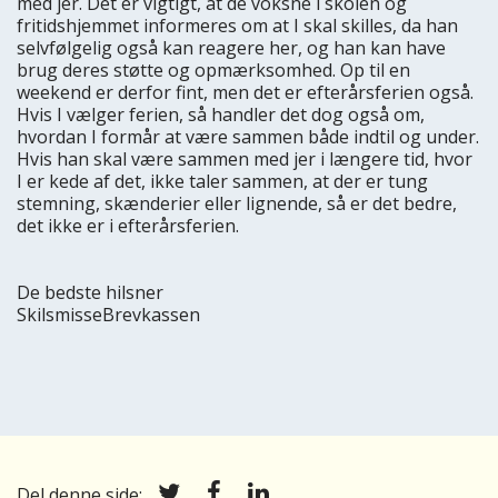
med jer. Det er vigtigt, at de voksne i skolen og
fritidshjemmet informeres om at I skal skilles, da han
selvfølgelig også kan reagere her, og han kan have
brug deres støtte og opmærksomhed. Op til en
weekend er derfor fint, men det er efterårsferien også.
Hvis I vælger ferien, så handler det dog også om,
hvordan I formår at være sammen både indtil og under.
Hvis han skal være sammen med jer i længere tid, hvor
I er kede af det, ikke taler sammen, at der er tung
stemning, skænderier eller lignende, så er det bedre,
det ikke er i efterårsferien.
De bedste hilsner
SkilsmisseBrevkassen
Del denne side: