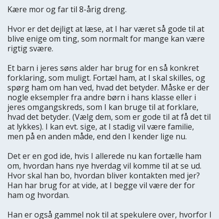
Kære mor og far til 8-årig dreng.
Hvor er det dejligt at læse, at I har været så gode til at
blive enige om ting, som normalt for mange kan være
rigtig svære.
Et barn i jeres søns alder har brug for en så konkret
forklaring, som muligt. Fortæl ham, at I skal skilles, og
spørg ham om han ved, hvad det betyder. Måske er der
nogle eksempler fra andre børn i hans klasse eller i
jeres omgangskreds, som I kan bruge til at forklare,
hvad det betyder. (Vælg dem, som er gode til at få det til
at lykkes). I kan evt. sige, at I stadig vil være familie,
men på en anden måde, end den I kender lige nu.
Det er en god ide, hvis I allerede nu kan fortælle ham
om, hvordan hans nye hverdag vil komme til at se ud.
Hvor skal han bo, hvordan bliver kontakten med jer?
Han har brug for at vide, at I begge vil være der for
ham og hvordan.
Han er også gammel nok til at spekulere over, hvorfor I