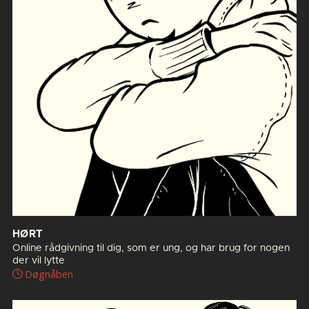
HØRT
Online rådgivning til dig, som er ung, og har brug for nogen
der vil lytte
Døgnåben