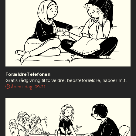
ForældreTelefonen
Gratis rådgivning til forældre, bedsteforældre, naboer m.fl.
Åben i dag: 09-21