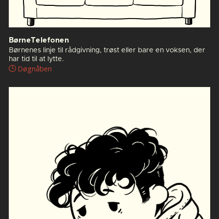
BørneTelefonen
Børnenes linje til rådgivning, trøst eller bare en voksen, der
har tid til at lytte.
Døgnåben