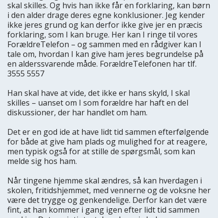
skal skilles. Og hvis han ikke får en forklaring, kan børn
i den alder drage deres egne konklusioner. Jeg kender
ikke jeres grund og kan derfor ikke give jer en præcis
forklaring, som I kan bruge. Her kan I ringe til vores
ForældreTelefon – og sammen med en rådgiver kan I
tale om, hvordan I kan give ham jeres begrundelse på
en alderssvarende måde. ForældreTelefonen har tlf.
3555 5557
Han skal have at vide, det ikke er hans skyld, I skal
skilles – uanset om I som forældre har haft en del
diskussioner, der har handlet om ham.
Det er en god ide at have lidt tid sammen efterfølgende
for både at give ham plads og mulighed for at reagere,
men typisk også for at stille de spørgsmål, som kan
melde sig hos ham.
Når tingene hjemme skal ændres, så kan hverdagen i
skolen, fritidshjemmet, med vennerne og de voksne her
være det trygge og genkendelige. Derfor kan det være
fint, at han kommer i gang igen efter lidt tid sammen