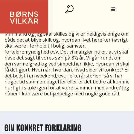
AT FÅ DET SAGT
Kære brevkasse
Min mand og jeg skal skilles og vi er heldigvis enige om
både det at blive skilt og, hvordan livet herefter i øvrigt
skal være i forhold til bolig, samvær,
forældremyndighed osv. Det vi mangler nu er, at vi skal
have det sagt til vores søn på 8½ år. Vi går rundt om
den varme grød og ved simpelthen ikke, hvordan vi skal
få det gjort. Hvornår, hvordan, hvad sider vi konkret? Er
det bedst i en weekend, evt. i efterårsferien, så vi har
noget tid sammen bagefter eller er det bedre at komme
hurtigt i skole igen for at være sammen med andre? Jeg
håber I kan være behjælpelige med nogle gode råd.
GIV KONKRET FORKLARING