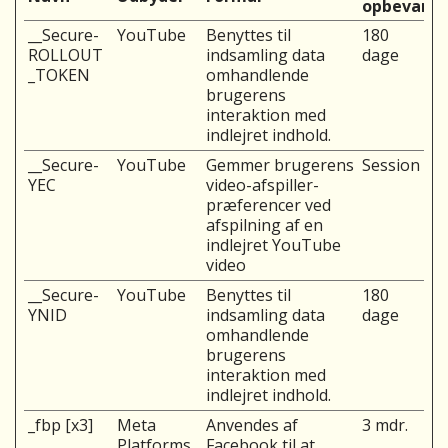
opbevarin
__Secure-
YouTube
Benyttes til
180
ROLLOUT
indsamling data
dage
_TOKEN
omhandlende
brugerens
interaktion med
indlejret indhold.
__Secure-
YouTube
Gemmer brugerens
Session
YEC
video-afspiller-
præferencer ved
afspilning af en
indlejret YouTube
video
__Secure-
YouTube
Benyttes til
180
YNID
indsamling data
dage
omhandlende
brugerens
interaktion med
indlejret indhold.
_fbp [x3]
Meta
Anvendes af
3 mdr.
Platforms,
Facebook til at