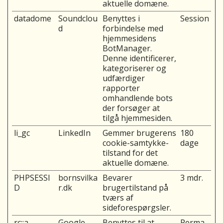
aktuelle domæne.
datadome
Soundclou
Benyttes i
Session
d
forbindelse med
hjemmesidens
BotManager.
Denne identificerer,
kategoriserer og
udfærdiger
rapporter
omhandlende bots
der forsøger at
tilgå hjemmesiden.
li_gc
LinkedIn
Gemmer brugerens
180
cookie-samtykke-
dage
tilstand for det
aktuelle domæne.
PHPSESSI
bornsvilka
Bevarer
3 mdr.
D
r.dk
brugertilstand på
tværs af
sideforespørgsler.
rc::a
Google
Benyttes til at
Perma