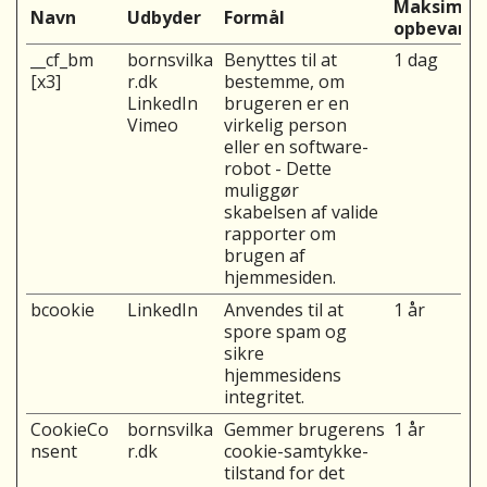
Maksimal
Navn
Udbyder
Formål
opbevarin
__cf_bm
bornsvilka
Benyttes til at
1 dag
[x3]
r.dk
bestemme, om
LinkedIn
brugeren er en
Vimeo
virkelig person
eller en software-
robot - Dette
muliggør
skabelsen af valide
rapporter om
brugen af
hjemmesiden.
bcookie
LinkedIn
Anvendes til at
1 år
spore spam og
sikre
hjemmesidens
integritet.
CookieCo
bornsvilka
Gemmer brugerens
1 år
nsent
r.dk
cookie-samtykke-
tilstand for det