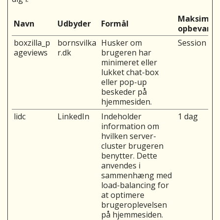
Maksimal
Navn
Udbyder
Formål
opbevarin
boxzilla_p
bornsvilka
Husker om
Session
ageviews
r.dk
brugeren har
minimeret eller
lukket chat-box
eller pop-up
beskeder på
hjemmesiden.
lidc
LinkedIn
Indeholder
1 dag
information om
hvilken server-
cluster brugeren
benytter. Dette
anvendes i
sammenhæng med
load-balancing for
at optimere
brugeroplevelsen
på hjemmesiden.