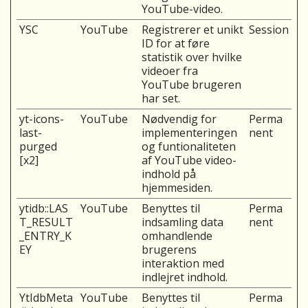
YouTube-video.
YSC
YouTube
Registrerer et unikt
Session
ID for at føre
statistik over hvilke
videoer fra
YouTube brugeren
har set.
yt-icons-
YouTube
Nødvendig for
Perma
last-
implementeringen
nent
purged
og funtionaliteten
[x2]
af YouTube video-
indhold på
hjemmesiden.
ytidb::LAS
YouTube
Benyttes til
Perma
T_RESULT
indsamling data
nent
_ENTRY_K
omhandlende
EY
brugerens
interaktion med
indlejret indhold.
YtIdbMeta
YouTube
Benyttes til
Perma