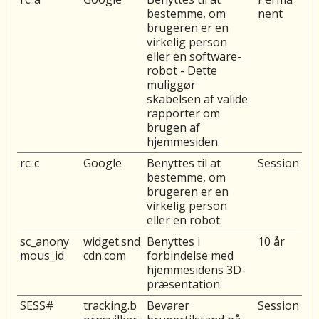
bestemme, om
nent
brugeren er en
virkelig person
eller en software-
robot - Dette
muliggør
skabelsen af valide
rapporter om
brugen af
hjemmesiden.
rc::c
Google
Benyttes til at
Session
bestemme, om
brugeren er en
virkelig person
eller en robot.
sc_anony
widget.snd
Benyttes i
10 år
mous_id
cdn.com
forbindelse med
hjemmesidens 3D-
præsentation.
SESS#
tracking.b
Bevarer
Session