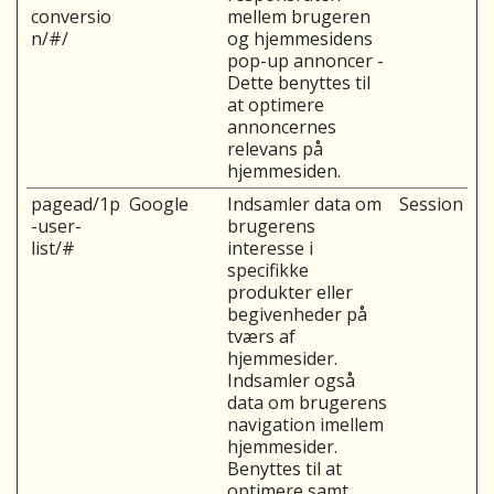
conversio
mellem brugeren
n/#/
og hjemmesidens
pop-up annoncer -
Dette benyttes til
at optimere
annoncernes
relevans på
hjemmesiden.
pagead/1p
Google
Indsamler data om
Session
-user-
brugerens
list/#
interesse i
specifikke
produkter eller
begivenheder på
tværs af
hjemmesider.
Indsamler også
data om brugerens
navigation imellem
hjemmesider.
Benyttes til at
optimere samt