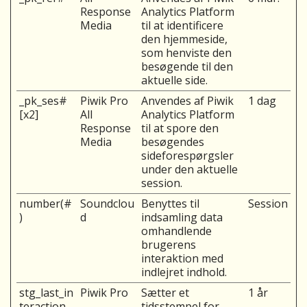
Response
Analytics Platform
Media
til at identificere
den hjemmeside,
som henviste den
besøgende til den
aktuelle side.
_pk_ses#
Piwik Pro
Anvendes af Piwik
1 dag
[x2]
All
Analytics Platform
Response
til at spore den
Media
besøgendes
sideforespørgsler
under den aktuelle
session.
number(#
Soundclou
Benyttes til
Session
)
d
indsamling data
omhandlende
brugerens
interaktion med
indlejret indhold.
stg_last_in
Piwik Pro
Sætter et
1 år
teraction
tidsstempel for