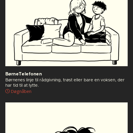
BørneTelefonen
Børnenes linje til rådgivning, trøst eller bare en voksen, der
har tid til at lytte.
Døgnåben