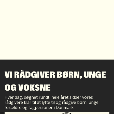
VI RÅDGIVER BØRN, UNGE
OG VOKSNE
Hver dag, døgnet rundt, hele året sidder vores
rådgivere klar til at lytte til og rådgive børn, unge,
forældre og fagpersoner i Danmark.