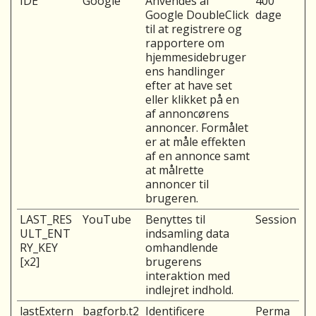
IDE
Google
Anvendes af
400
Google DoubleClick
dage
til at registrere og
rapportere om
hjemmesidebruger
ens handlinger
efter at have set
eller klikket på en
af annoncørens
annoncer. Formålet
er at måle effekten
af en annonce samt
at målrette
annoncer til
brugeren.
LAST_RES
YouTube
Benyttes til
Session
ULT_ENT
indsamling data
RY_KEY
omhandlende
[x2]
brugerens
interaktion med
indlejret indhold.
lastExtern
bagforb.t2
Identificere
Perma