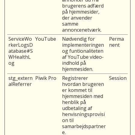
brugerens adfærd
på hjemmesider,
der anvender
samme
annoncenetværk.
ServiceWo
YouTube
Nødvendig for
Perma
rkerLogsD
implementeringen
nent
atabase#S
og funtionaliteten
WHealthL
af YouTube video-
og
indhold på
hjemmesiden.
stg_extern
Piwik Pro
Registrerer
Session
alReferrer
hvordan brugeren
er kommet til
hjemmesiden med
henblik på
udbetaling af
henvisningsprovisi
on til
samarbejdspartner
e.