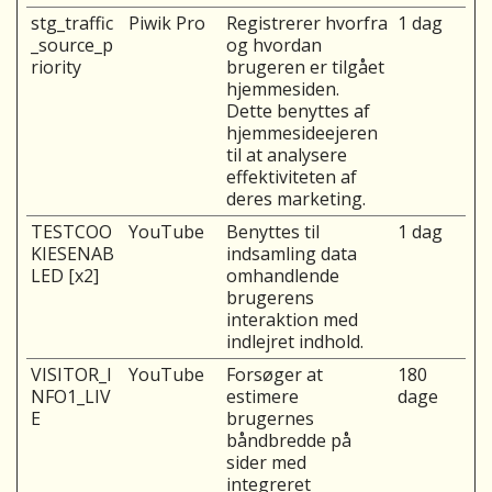
stg_traffic
Piwik Pro
Registrerer hvorfra
1 dag
_source_p
og hvordan
riority
brugeren er tilgået
hjemmesiden.
Dette benyttes af
hjemmesideejeren
til at analysere
effektiviteten af
deres marketing.
TESTCOO
YouTube
Benyttes til
1 dag
KIESENAB
indsamling data
LED [x2]
omhandlende
brugerens
interaktion med
indlejret indhold.
VISITOR_I
YouTube
Forsøger at
180
NFO1_LIV
estimere
dage
E
brugernes
båndbredde på
sider med
integreret