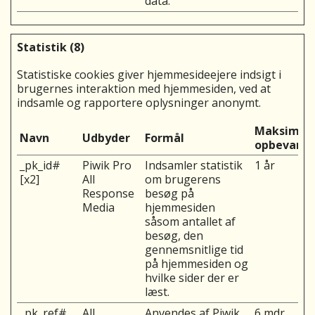
data.
Statistik (8)
Statistiske cookies giver hjemmesideejere indsigt i
brugernes interaktion med hjemmesiden, ved at
indsamle og rapportere oplysninger anonymt.
Maksimal
Navn
Udbyder
Formål
opbevarin
_pk_id#
Piwik Pro
Indsamler statistik
1 år
[x2]
All
om brugerens
Response
besøg på
Media
hjemmesiden
såsom antallet af
besøg, den
gennemsnitlige tid
på hjemmesiden og
hvilke sider der er
læst.
_pk_ref#
All
Anvendes af Piwik
6 mdr.