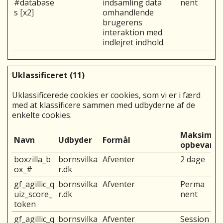
#database
indsamling data
nent
s [x2]
omhandlende
brugerens
interaktion med
indlejret indhold.
Uklassificeret (11)
Uklassificerede cookies er cookies, som vi er i færd
med at klassificere sammen med udbyderne af de
enkelte cookies.
Maksimal
Navn
Udbyder
Formål
opbevarin
boxzilla_b
bornsvilka
Afventer
2 dage
ox_#
r.dk
gf_agillic_q
bornsvilka
Afventer
Perma
uiz_score_
r.dk
nent
token
gf_agillic_q
bornsvilka
Afventer
Session