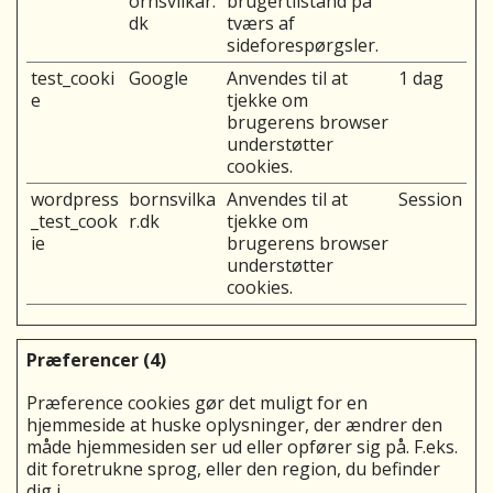
ornsvilkar.
brugertilstand på
dk
tværs af
sideforespørgsler.
test_cooki
Google
Anvendes til at
1 dag
e
tjekke om
brugerens browser
understøtter
cookies.
wordpress
bornsvilka
Anvendes til at
Session
_test_cook
r.dk
tjekke om
ie
brugerens browser
understøtter
cookies.
Præferencer (4)
Præference cookies gør det muligt for en
hjemmeside at huske oplysninger, der ændrer den
måde hjemmesiden ser ud eller opfører sig på. F.eks.
dit foretrukne sprog, eller den region, du befinder
dig i.