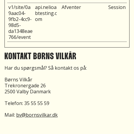
v1/site/0a
api.nelioa
Afventer
Session
9aac04-
btesting.c
9fb2-4cc9-
om
98d5-
da1348eae
766/event
KONTAKT BØRNS VILKÅR
Har du spørgsmål? Så kontakt os på:
Børns Vilkår
Trekronergade 26
2500 Valby Danmark
Telefon:
35 55 55 59
Mail:
bv@bornsvilkar.dk