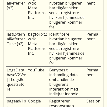
alReferrer
w.dk
hvordan brugeren
nent
[x2]
Meta
har tilgået siden
Platforms,
ved at registrere
Inc.
hvilken hjemmeside
brugeren kommer
fra.
lastExtern
bagforb.t2
Identificere
Perma
alReferrer
w.dk
hvordan brugeren
nent
Time [x2]
Meta
har tilgået siden
Platforms,
ved at registrere
Inc.
hvilken hjemmeside
brugeren kommer
fra.
LogsData
YouTube
Benyttes til
Perma
baseV2:V#
indsamling data
nent
||LogsRe
omhandlende
questsSto
brugerens
re
interaktion med
indlejret indhold.
pagead/1p
Google
Registrerer
Session
-
responsraten