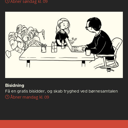
Åbner søndag kl. 09
Bisidning
Få en gratis bisidder, og skab tryghed ved børnesamtalen
Åbner mandag kl. 09