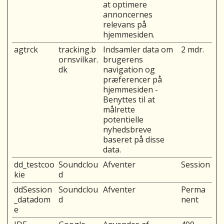
at optimere
annoncernes
relevans på
hjemmesiden.
agtrck
tracking.b
Indsamler data om
2 mdr.
ornsvilkar.
brugerens
dk
navigation og
præferencer på
hjemmesiden -
Benyttes til at
målrette
potentielle
nyhedsbreve
baseret på disse
data.
dd_testcoo
Soundclou
Afventer
Session
kie
d
ddSession
Soundclou
Afventer
Perma
_datadom
d
nent
e