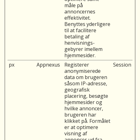
måle på
annoncernes
effektivitet.
Benyttes yderligere
til at facilitere
betaling af
henvisnings-
gebyrer imellem
hjemmesider.
px
Appnexus
Registerer
Session
anonymiserede
data om brugeren
såsom IP-adresse,
geografisk
placering, besøgte
hjemmesider og
hvilke annoncer,
brugeren har
klikket på. Formålet
er at optimere
visning af
annoncer ud fra