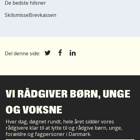
De bedste hilsner
SkilsmisseBrevkassen
Del denne side:
VI RÅDGIVER BØRN, UNGE
OG VOKSNE
Hver dag, døgnet rundt, hele året sidder vores
rådgivere klar til at lytte til og rådgive børn, unge,
forældre og fagpersoner i Danmark.