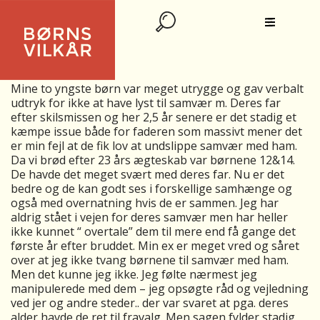
BØRNS RETTIGHEDER TIL AT VÆLGE/
FRAVÆLGE
Mine to yngste børn var meget utrygge og gav verbalt
udtryk for ikke at have lyst til samvær m. Deres far
efter skilsmissen og her 2,5 år senere er det stadig et
kæmpe issue både for faderen som massivt mener det
er min fejl at de fik lov at undslippe samvær med ham.
Da vi brød efter 23 års ægteskab var børnene 12&14.
De havde det meget svært med deres far. Nu er det
bedre og de kan godt ses i forskellige samhænge og
også med overnatning hvis de er sammen. Jeg har
aldrig stået i vejen for deres samvær men har heller
ikke kunnet “ overtale” dem til mere end få gange det
første år efter bruddet. Min ex er meget vred og såret
over at jeg ikke tvang børnene til samvær med ham.
Men det kunne jeg ikke. Jeg følte nærmest jeg
manipulerede med dem – jeg opsøgte råd og vejledning
ved jer og andre steder.. der var svaret at pga. deres
alder havde de ret til fravalg. Men sagen fylder stadig