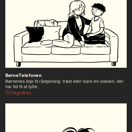
BørneTelefonen
Børnenes linje til rådgivning, trøst eller bare en voksen, der
har tid til at lytte.
Døgnåben