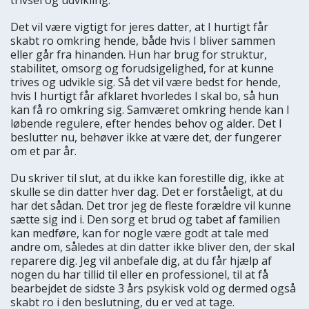
Det vil være vigtigt for jeres datter, at I hurtigt får
skabt ro omkring hende, både hvis I bliver sammen
eller går fra hinanden. Hun har brug for struktur,
stabilitet, omsorg og forudsigelighed, for at kunne
trives og udvikle sig. Så det vil være bedst for hende,
hvis I hurtigt får afklaret hvorledes I skal bo, så hun
kan få ro omkring sig. Samværet omkring hende kan I
løbende regulere, efter hendes behov og alder. Det I
beslutter nu, behøver ikke at være det, der fungerer
om et par år.
Du skriver til slut, at du ikke kan forestille dig, ikke at
skulle se din datter hver dag. Det er forståeligt, at du
har det sådan. Det tror jeg de fleste forældre vil kunne
sætte sig ind i. Den sorg et brud og tabet af familien
kan medføre, kan for nogle være godt at tale med
andre om, således at din datter ikke bliver den, der skal
reparere dig. Jeg vil anbefale dig, at du får hjælp af
nogen du har tillid til eller en professionel, til at få
bearbejdet de sidste 3 års psykisk vold og dermed også
skabt ro i den beslutning, du er ved at tage.