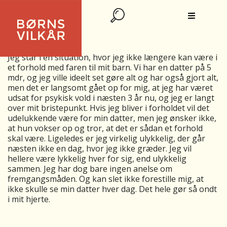
HÅNDTERING TIL AT SEPARERE
Hej.
Jeg står i en situation, hvor jeg ikke længere kan være i
et forhold med faren til mit barn. Vi har en datter på 5
mdr, og jeg ville ideelt set gøre alt og har også gjort alt,
men det er langsomt gået op for mig, at jeg har været
udsat for psykisk vold i næsten 3 år nu, og jeg er langt
over mit bristepunkt. Hvis jeg bliver i forholdet vil det
udelukkende være for min datter, men jeg ønsker ikke,
at hun vokser op og tror, at det er sådan et forhold
skal være. Ligeledes er jeg virkelig ulykkelig, der går
næsten ikke en dag, hvor jeg ikke græder. Jeg vil
hellere være lykkelig hver for sig, end ulykkelig
sammen. Jeg har dog bare ingen anelse om
fremgangsmåden. Og kan slet ikke forestille mig, at
ikke skulle se min datter hver dag. Det hele gør så ondt
i mit hjerte.