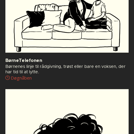
BørneTelefonen
Børnenes linje til rådgivning, trøst eller bare en voksen, der
har tid til at lytte.
Døgnåben