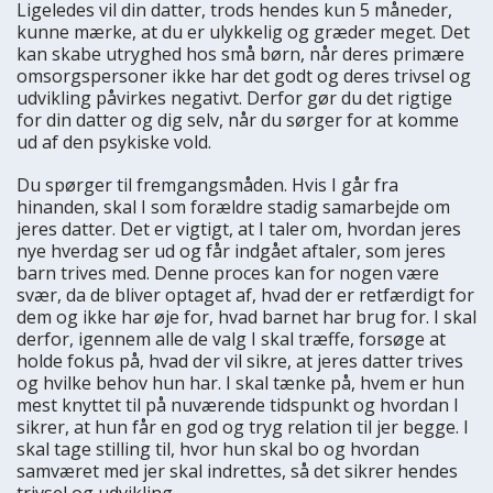
Ligeledes vil din datter, trods hendes kun 5 måneder,
kunne mærke, at du er ulykkelig og græder meget. Det
kan skabe utryghed hos små børn, når deres primære
omsorgspersoner ikke har det godt og deres trivsel og
udvikling påvirkes negativt. Derfor gør du det rigtige
for din datter og dig selv, når du sørger for at komme
ud af den psykiske vold.
Du spørger til fremgangsmåden. Hvis I går fra
hinanden, skal I som forældre stadig samarbejde om
jeres datter. Det er vigtigt, at I taler om, hvordan jeres
nye hverdag ser ud og får indgået aftaler, som jeres
barn trives med. Denne proces kan for nogen være
svær, da de bliver optaget af, hvad der er retfærdigt for
dem og ikke har øje for, hvad barnet har brug for. I skal
derfor, igennem alle de valg I skal træffe, forsøge at
holde fokus på, hvad der vil sikre, at jeres datter trives
og hvilke behov hun har. I skal tænke på, hvem er hun
mest knyttet til på nuværende tidspunkt og hvordan I
sikrer, at hun får en god og tryg relation til jer begge. I
skal tage stilling til, hvor hun skal bo og hvordan
samværet med jer skal indrettes, så det sikrer hendes
trivsel og udvikling.