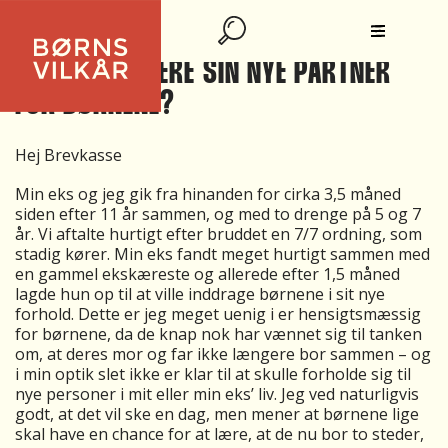
HVORNÅR ER DET OPLAGTE TIDSPUNKT
AT INTRODUCERE SIN NYE PARTNER
FOR BØRNENE?
Hej Brevkasse
Min eks og jeg gik fra hinanden for cirka 3,5 måned
siden efter 11 år sammen, og med to drenge på 5 og 7
år. Vi aftalte hurtigt efter bruddet en 7/7 ordning, som
stadig kører. Min eks fandt meget hurtigt sammen med
en gammel ekskæreste og allerede efter 1,5 måned
lagde hun op til at ville inddrage børnene i sit nye
forhold. Dette er jeg meget uenig i er hensigtsmæssig
for børnene, da de knap nok har vænnet sig til tanken
om, at deres mor og far ikke længere bor sammen – og
i min optik slet ikke er klar til at skulle forholde sig til
nye personer i mit eller min eks’ liv. Jeg ved naturligvis
godt, at det vil ske en dag, men mener at børnene lige
skal have en chance for at lære, at de nu bor to steder,