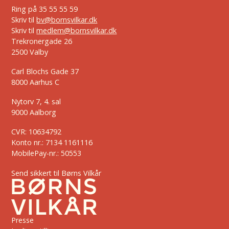
Ring på
35 55 55 59
Skriv til
bv@bornsvilkar.dk
Skriv til
medlem@bornsvilkar.dk
Trekronergade 26
2500 Valby
Carl Blochs Gade 37
8000 Aarhus C
Nytorv 7, 4. sal
9000 Aalborg
CVR: 10634792
Konto nr.: 7134 1161116
MobilePay-nr.: 50553
Send sikkert til Børns Vilkår
Presse