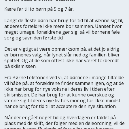
Kære far til to børn på 5 og 7 år.
Langt de fleste børn har brug for tid til at vænne sig til,
at deres forældre ikke mere bor sammen. Uanset hvor
meget umage, forældrene gør sig, så vil børnene føle
sorg og savn den første tid.
Det er vigtigt at være opmærksom på, at det jo aldrig
er børnenes valg, når lynet slår ned og familien bliver
splittet. Og at de som oftest ikke har været forberedt
på skilsmissen.
Fra BørneTelefonen ved vi, at børnene i mange tilfælde
vil håbe på, at forældrene finder sammen igen, og at de
ikke har brug for nye voksne i deres liv i tiden efter
skilsmissen. De har brug for at kunne overskue og
vænne sig til deres nye liv hos mor og far. Ikke mindst
har de brug for tid til at acceptere den nye situation.
Når der er gået noget tid og hverdagen er faldet på
plads med de skift, der følger med en deleordning, vil de