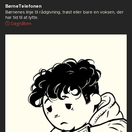
BørneTelefonen
Børnenes linje til rådgivning, trøst eller bare en voksen, der
har tid til at lytte.
Døgnåben