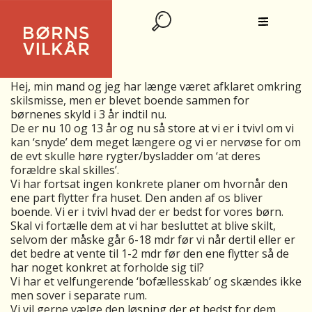
HVORNÅR FORTÆLLER VI BØRNENE
DET?
Hej, min mand og jeg har længe været afklaret omkring
skilsmisse, men er blevet boende sammen for
børnenes skyld i 3 år indtil nu.
De er nu 10 og 13 år og nu så store at vi er i tvivl om vi
kan ‘snyde’ dem meget længere og vi er nervøse for om
de evt skulle høre rygter/bysladder om ‘at deres
forældre skal skilles’.
Vi har fortsat ingen konkrete planer om hvornår den
ene part flytter fra huset. Den anden af os bliver
boende. Vi er i tvivl hvad der er bedst for vores børn.
Skal vi fortælle dem at vi har besluttet at blive skilt,
selvom der måske går 6-18 mdr før vi når dertil eller er
det bedre at vente til 1-2 mdr før den ene flytter så de
har noget konkret at forholde sig til?
Vi har et velfungerende ‘bofællesskab’ og skændes ikke
men sover i separate rum.
Vi vil gerne vælge den løsning der et bedst for dem.