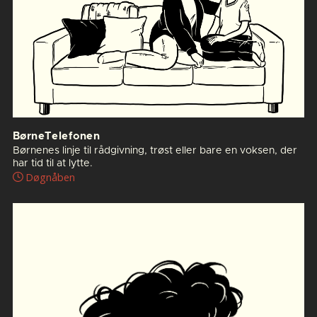
BørneTelefonen
Børnenes linje til rådgivning, trøst eller bare en voksen, der
har tid til at lytte.
Døgnåben