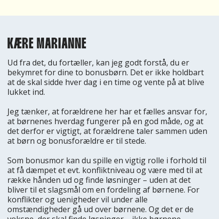
KÆRE MARIANNE
Ud fra det, du fortæller, kan jeg godt forstå, du er
bekymret for dine to bonusbørn. Det er ikke holdbart
at de skal sidde hver dag i en time og vente på at blive
lukket ind.
Jeg tænker, at forældrene her har et fælles ansvar for,
at børnenes hverdag fungerer på en god måde, og at
det derfor er vigtigt, at forældrene taler sammen uden
at børn og bonusforældre er til stede.
Som bonusmor kan du spille en vigtig rolle i forhold til
at få dæmpet et evt. konfliktniveau og være med til at
række hånden ud og finde løsninger – uden at det
bliver til et slagsmål om en fordeling af børnene. For
konflikter og uenigheder vil under alle
omstændigheder gå ud over børnene. Og det er de
voksne, der skal finde løsninger – ikke børnene.