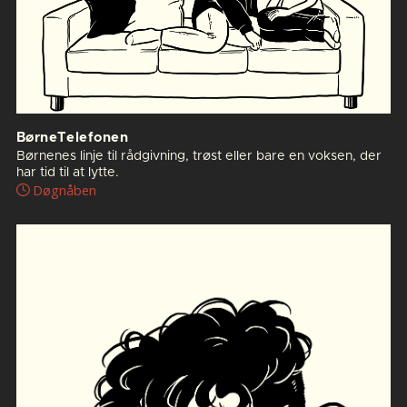
BørneTelefonen
Børnenes linje til rådgivning, trøst eller bare en voksen, der
har tid til at lytte.
Døgnåben