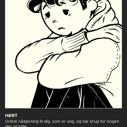
HØRT
Online rådgivning til dig, som er ung, og har brug for nogen
der vil lytte