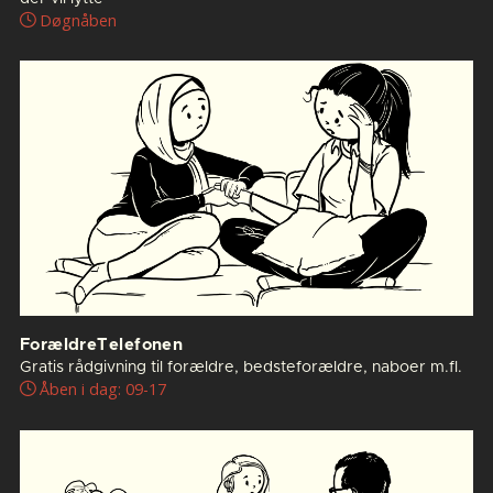
Døgnåben
ForældreTelefonen
Gratis rådgivning til forældre, bedsteforældre, naboer m.fl.
Åben i dag: 09-17