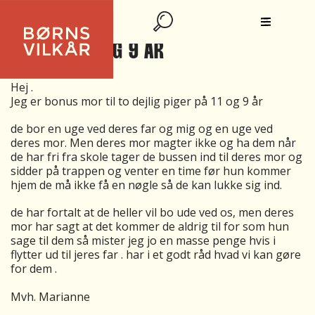
JEG ER BONUS MOR TIL TO DEJLIG
PIGER PÅ 11 OG 9 ÅR
Hej .
Jeg er bonus mor til to dejlig piger på 11 og 9 år
de bor en uge ved deres far og mig og en uge ved
deres mor. Men deres mor magter ikke og ha dem når
de har fri fra skole tager de bussen ind til deres mor og
sidder på trappen og venter en time før hun kommer
hjem de må ikke få en nøgle så de kan lukke sig ind.
de har fortalt at de heller vil bo ude ved os, men deres
mor har sagt at det kommer de aldrig til for som hun
sage til dem så mister jeg jo en masse penge hvis i
flytter ud til jeres far . har i et godt råd hvad vi kan gøre
for dem .
Mvh. Marianne