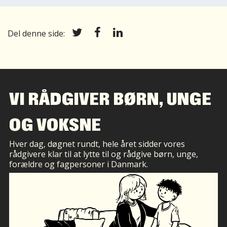
Del denne side:
VI RÅDGIVER BØRN, UNGE
OG VOKSNE
Hver dag, døgnet rundt, hele året sidder vores
rådgivere klar til at lytte til og rådgive børn, unge,
forældre og fagpersoner i Danmark.