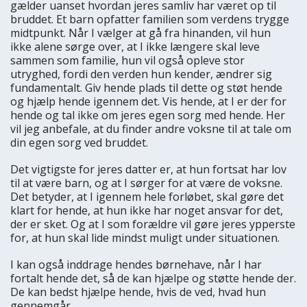
gælder uanset hvordan jeres samliv har været op til
bruddet. Et barn opfatter familien som verdens trygge
midtpunkt. Når I vælger at gå fra hinanden, vil hun
ikke alene sørge over, at I ikke længere skal leve
sammen som familie, hun vil også opleve stor
utryghed, fordi den verden hun kender, ændrer sig
fundamentalt. Giv hende plads til dette og støt hende
og hjælp hende igennem det. Vis hende, at I er der for
hende og tal ikke om jeres egen sorg med hende. Her
vil jeg anbefale, at du finder andre voksne til at tale om
din egen sorg ved bruddet.
Det vigtigste for jeres datter er, at hun fortsat har lov
til at være barn, og at I sørger for at være de voksne.
Det betyder, at I igennem hele forløbet, skal gøre det
klart for hende, at hun ikke har noget ansvar for det,
der er sket. Og at I som forældre vil gøre jeres ypperste
for, at hun skal lide mindst muligt under situationen.
I kan også inddrage hendes børnehave, når I har
fortalt hende det, så de kan hjælpe og støtte hende der.
De kan bedst hjælpe hende, hvis de ved, hvad hun
gennemgår.