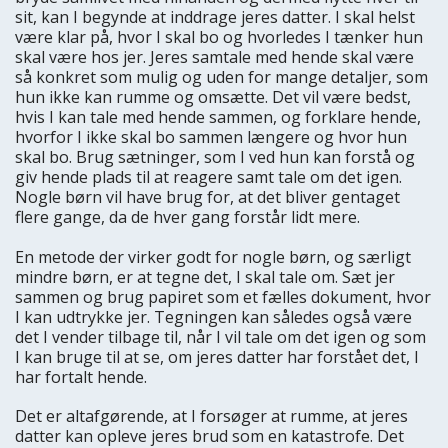
sit, kan I begynde at inddrage jeres datter. I skal helst
være klar på, hvor I skal bo og hvorledes I tænker hun
skal være hos jer. Jeres samtale med hende skal være
så konkret som mulig og uden for mange detaljer, som
hun ikke kan rumme og omsætte. Det vil være bedst,
hvis I kan tale med hende sammen, og forklare hende,
hvorfor I ikke skal bo sammen længere og hvor hun
skal bo. Brug sætninger, som I ved hun kan forstå og
giv hende plads til at reagere samt tale om det igen.
Nogle børn vil have brug for, at det bliver gentaget
flere gange, da de hver gang forstår lidt mere.
En metode der virker godt for nogle børn, og særligt
mindre børn, er at tegne det, I skal tale om. Sæt jer
sammen og brug papiret som et fælles dokument, hvor
I kan udtrykke jer. Tegningen kan således også være
det I vender tilbage til, når I vil tale om det igen og som
I kan bruge til at se, om jeres datter har forstået det, I
har fortalt hende.
Det er altafgørende, at I forsøger at rumme, at jeres
datter kan opleve jeres brud som en katastrofe. Det