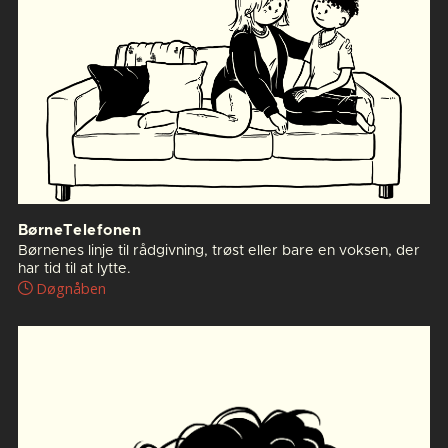
BørneTelefonen
Børnenes linje til rådgivning, trøst eller bare en voksen, der
har tid til at lytte.
Døgnåben