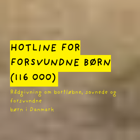
HOTLINE FOR
FORSVUNDNE BØRN
(116 000)
Rådgivning om bortløbne, savnede og
forsvundne
børn i Danmark