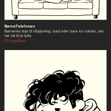
BørneTelefonen
Børnenes linje til rådgivning, trøst eller bare en voksen, der
har tid til at lytte.
Døgnåben