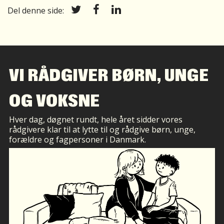
Del denne side:
VI RÅDGIVER BØRN, UNGE
OG VOKSNE
Hver dag, døgnet rundt, hele året sidder vores
rådgivere klar til at lytte til og rådgive børn, unge,
forældre og fagpersoner i Danmark.