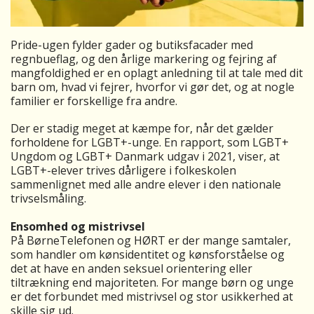
Pride-ugen fylder gader og butiksfacader med
regnbueflag, og den årlige markering og fejring af
mangfoldighed er en oplagt anledning til at tale med dit
barn om, hvad vi fejrer, hvorfor vi gør det, og at nogle
familier er forskellige fra andre.
Der er stadig meget at kæmpe for, når det gælder
forholdene for LGBT+-unge. En rapport, som LGBT+
Ungdom og LGBT+ Danmark udgav i 2021, viser, at
LGBT+-elever trives dårligere i folkeskolen
sammenlignet med alle andre elever i den nationale
trivselsmåling.
Ensomhed og mistrivsel
På BørneTelefonen og HØRT er der mange samtaler,
som handler om kønsidentitet og kønsforståelse og
det at have en anden seksuel orientering eller
tiltrækning end majoriteten. For mange børn og unge
er det forbundet med mistrivsel og stor usikkerhed at
skille sig ud.