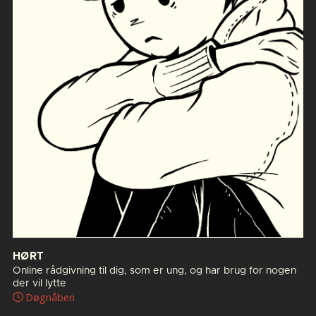
HØRT
Online rådgivning til dig, som er ung, og har brug for nogen
der vil lytte
Døgnåben