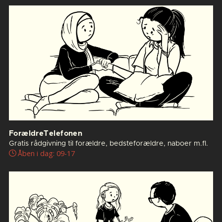
ForældreTelefonen
Gratis rådgivning til forældre, bedsteforældre, naboer m.fl.
Åben i dag: 09-17