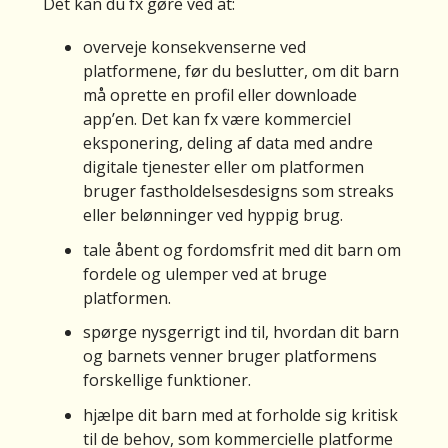
Det kan du fx gøre ved at:
g
e
overveje konsekvenserne ved
n
platformene, før du beslutter, om dit barn
er
må oprette en profil eller downloade
at
app’en. Det kan fx være kommerciel
o
eksponering, deling af data med andre
re
digitale tjenester eller om platformen
n]
bruger fastholdelsesdesigns som streaks
til
eller belønninger ved hyppig brug.
,
tale åbent og fordomsfrit med dit barn om
h
fordele og ulemper ved at bruge
vi
platformen.
s
spørge nysgerrigt ind til, hvordan dit barn
je
og barnets venner bruger platformens
g
forskellige funktioner.
g
er
hjælpe dit barn med at forholde sig kritisk
n
til de behov, som kommercielle platforme