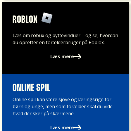
d
s
m
d
re
å
a
e
s
e
n
s
ROBLOX
o
n
s
n
ci
fe
er
a
Læs om robux og byttevinduer – og se, hvordan
al
d
p
k
du opretter en forælderbruger på Roblox.
e
tr
å
k
m
øj
in
er
Læs mere
e
e,
te
o
di
d
r
m
er
e
n
,
,
n
et
”j
o
d
ONLINE SPIL
te
e
g
er
t.
g
s
Online spil kan være sjove og læringsrige for
.
O
li
å
børn og unge, men som forælder skal du vide
D
g
g
k
hvad der sker på skærmene.
e
s
e
a
n
å
h
Læs mere
n
k
b