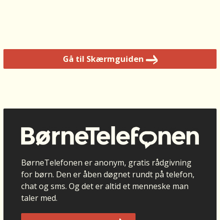
e.
S
å
d
er
Gå til S
kærmguiden
fo
r
k
a
n
je
g
g
o
BørneTelefonen er anonym, gratis rådgivning
dt
for børn. Den er åben døgnet rundt på telefon,
n
chat og sms. Og det er altid et menneske man
o
taler med.
gl
e