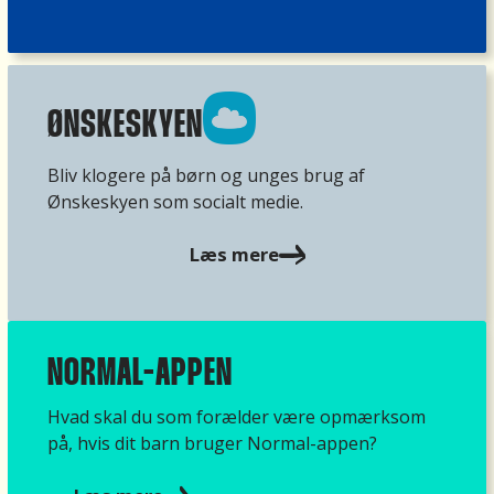
ar
d
u
ar
få
e
n
e
et
g
n
s
e
å
e
å
n
in
je
ØNSKESKYEN
d
c
d
g
a
o
o
g
Bliv klogere på børn og unges brug af
n
n
g
o
Ønskeskyen som socialt medie.
fo
c
ki
dt
lk
e
g
p
Læs mere
,
al
g
u
m
er
e
tt
a
,
p
e
n
je
å
p
k
NORMAL-APPEN
g
e
å
e
li
n
m
Hvad skal du som forælder være opmærksom
n
g
s
in
på, hvis dit barn bruger Normal-appen?
d
e
ø
Ø
er
h
n
n