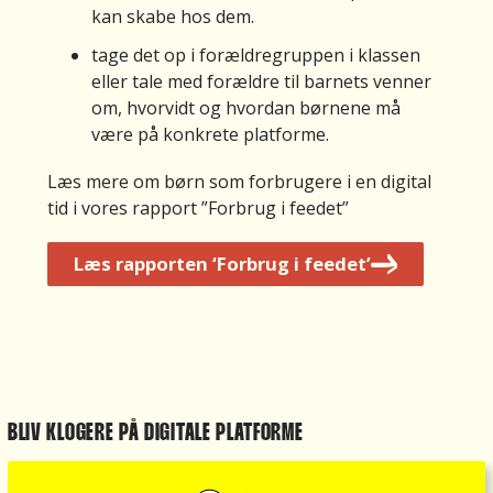
e
kan skabe hos dem.
vi
tage det op i forældregruppen i klassen
l
eller tale med forældre til barnets venner
h
om, hvorvidt og hvordan børnene må
a
være på konkrete platforme.
v
M
e
Læs mere om børn som forbrugere i en digital
a
fl
tid i vores rapport ”Forbrug i feedet”
n
er
Je
h
e
g
L
æs
rapporten ‘Forbrug i feedet’
ar
ø
tr
e
n
o
n
s
r
k
k
b
o
er
ar
nt
p
e,
o,
å
BLIV KLOGERE PÅ DIGITALE PLATFORME
at
o
m
m
g
in
a