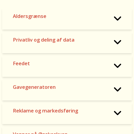
Aldersgrænse
Privatliv og deling af data
Man
skal
være
Feedet
13
år
for
at
Gavegeneratoren
oprette
en
profil
på
Reklame og markedsføring
Ønskeskyen.
Børns
D
Vilkår
et
anbefaler,