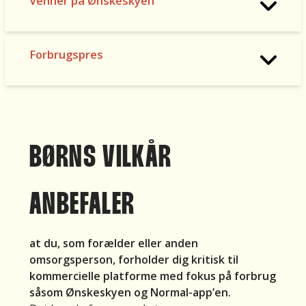
Venner på Ønskeskyen
tr
at
o
man
som
r
Forbrugspres
minimum
je
overholder
g,
den
je
aldersgrænse.
g
b
r
BØRNS VILKÅR
u
g
er
ANBEFALER
d
e
n
at du, som forælder eller anden
[g
omsorgsperson, forholder dig kritisk til
a
kommercielle platforme med fokus på forbrug
v
såsom Ønskeskyen og Normal-app’en.
e