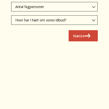
elever
Antal
*
deltagende
fagpersoner
Hvor
*
har
I
hørt
Næste
om
vores
tilbud?