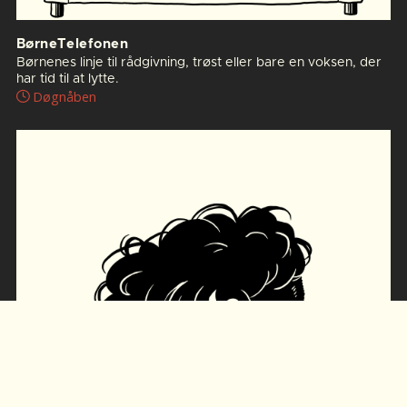
BørneTelefonen
Børnenes linje til rådgivning, trøst eller bare en voksen, der
har tid til at lytte.
Døgnåben