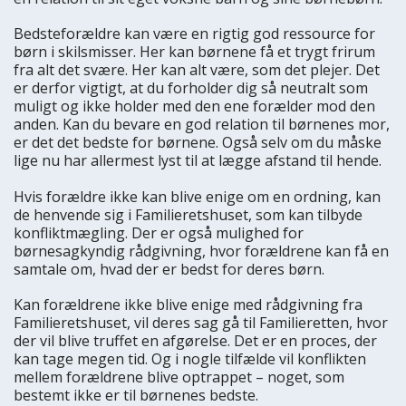
Bedsteforældre kan være en rigtig god ressource for
børn i skilsmisser. Her kan børnene få et trygt frirum
fra alt det svære. Her kan alt være, som det plejer. Det
er derfor vigtigt, at du forholder dig så neutralt som
muligt og ikke holder med den ene forælder mod den
anden. Kan du bevare en god relation til børnenes mor,
er det det bedste for børnene. Også selv om du måske
lige nu har allermest lyst til at lægge afstand til hende.
Hvis forældre ikke kan blive enige om en ordning, kan
de henvende sig i Familieretshuset, som kan tilbyde
konfliktmægling. Der er også mulighed for
børnesagkyndig rådgivning, hvor forældrene kan få en
samtale om, hvad der er bedst for deres børn.
Kan forældrene ikke blive enige med rådgivning fra
Familieretshuset, vil deres sag gå til Familieretten, hvor
der vil blive truffet en afgørelse. Det er en proces, der
kan tage megen tid. Og i nogle tilfælde vil konflikten
mellem forældrene blive optrappet – noget, som
bestemt ikke er til børnenes bedste.