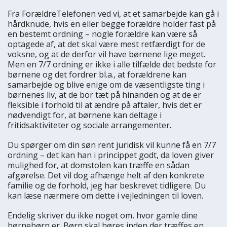
Fra ForældreTelefonen ved vi, at et samarbejde kan gå i
hårdknude, hvis en eller begge forældre holder fast på
en bestemt ordning – nogle forældre kan være så
optagede af, at det skal være mest retfærdigt for de
voksne, og at de derfor vil have børnene lige meget.
Men en 7/7 ordning er ikke i alle tilfælde det bedste for
børnene og det fordrer bl.a., at forældrene kan
samarbejde og blive enige om de væsentligste ting i
børnenes liv, at de bor tæt på hinanden og at de er
fleksible i forhold til at ændre på aftaler, hvis det er
nødvendigt for, at børnene kan deltage i
fritidsaktiviteter og sociale arrangementer.
Du spørger om din søn rent juridisk vil kunne få en 7/7
ordning – det kan han i princippet godt, da loven giver
mulighed for, at domstolen kan træffe en sådan
afgørelse. Det vil dog afhænge helt af den konkrete
familie og de forhold, jeg har beskrevet tidligere. Du
kan læse nærmere om dette i vejledningen til loven.
Endelig skriver du ikke noget om, hvor gamle dine
børnebørn er. Børn skal høres inden der træffes en