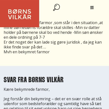
SKILSMISSE
Jeg er en bekymret farmor ,som står i den situation ,at
mine børnebørns forældre skal skilles -Min sv datter
holder på børnene skal bo ved hende -Min søn ønsker
en dele ordning på 7-7
Er det noget der kan lade sig gøre juridisk , da jeg kan
ikke finde svar på det …
Mvh en bekymret farmor
SVAR FRA BØRNS VILKÅR
Kære bekymrede farmor,
Jeg forstår din bekymring – det er en svær rolle at stå
udenfor som bedsteforælder og samtidig have så tæt
en relation til sit eget voksne barn og sine børnebørn.