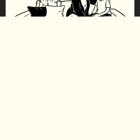
BørneTelefonen
Børnenes linje til rådgivning, trøst eller bare en voksen, der
har tid til at lytte.
Døgnåben