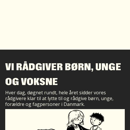
VI RÅDGIVER BØRN, UNGE
OG VOKSNE
Hver dag, døgnet rundt, hele året sidder vores
rådgivere klar til at lytte til og rådgive børn, unge,
forældre og fagpersoner i Danmark.