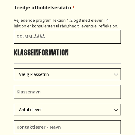
Tredje afholdelsesdato
*
Vejledende program: lektion 1, 2 og 3 med elever. I 4.
lektion er konsulenten til rådighed til eventuel refleksion.
KLASSEINFORMATION
Klassetrin
*
Klassenavn
*
Antal
elever
*
Kontaktlærer
–