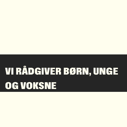
VI RÅDGIVER BØRN, UNGE
OG VOKSNE
Hver dag, døgnet rundt, hele året sidder vores
rådgivere klar til at lytte til og rådgive børn, unge,
forældre og fagpersoner i Danmark.