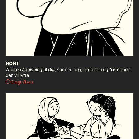
HØRT
Online rådgivning til dig, som er ung, og har brug for nogen
der vil lytte
Døgnåben