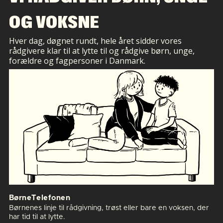
BørneTelefonen har tlf. 116 111, og det er
OG VOKSNE
gratis og anonymt at ringe, sms’e eller chatte.
HØRT er en døgnåben chat, som man tilgår via
Hver dag, døgnet rundt, hele året sidder vores
hørt.dk.
rådgivere klar til at lytte til og rådgive børn, unge,
forældre og fagpersoner i Danmark.
BørneTelefonen har eksisteret siden 1987 og
har åbent alle dage året rundt.
BørneTelefonen
Børnenes linje til rådgivning, trøst eller bare en voksen, der
har tid til at lytte.