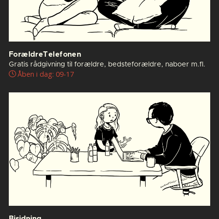
ForældreTelefonen
Gratis rådgivning til forældre, bedsteforældre, naboer m.fl.
Åben i dag: 09-17
Bisidning