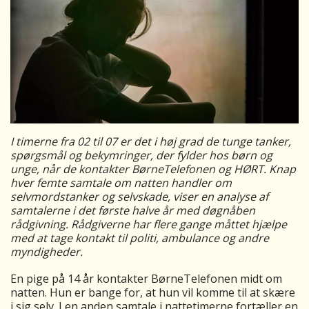
I timerne fra 02 til 07 er det i høj grad de tunge tanker,
spørgsmål og bekymringer, der fylder hos børn og
unge, når de kontakter BørneTelefonen og HØRT. Knap
hver femte samtale om natten handler om
selvmordstanker og selvskade, viser en analyse af
samtalerne i det første halve år med døgnåben
rådgivning. Rådgiverne har flere gange måttet hjælpe
med at tage kontakt til politi, ambulance og andre
myndigheder.
En pige på 14 år kontakter BørneTelefonen midt om
natten. Hun er bange for, at hun vil komme til at skære
i sig selv. I en anden samtale i nattetimerne fortæller en