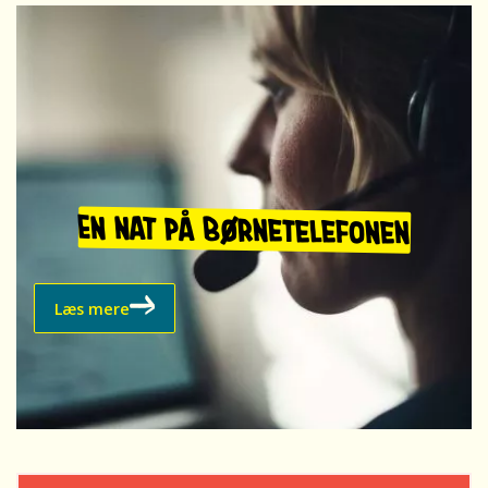
En nat på BørneTelefonen
Læs mere