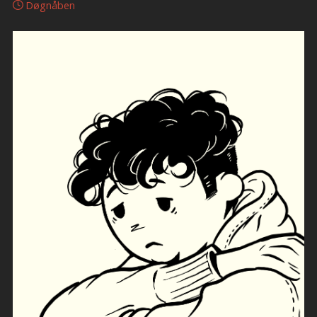
Døgnåben