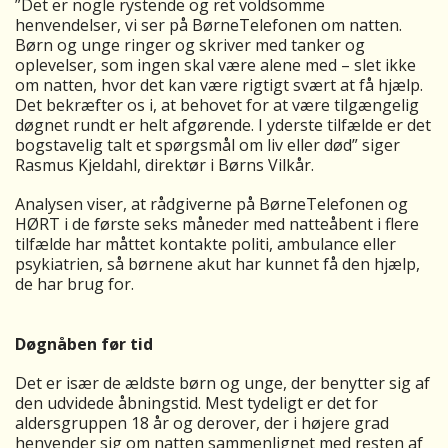
”Det er nogle rystende og ret voldsomme
henvendelser, vi ser på BørneTelefonen om natten.
Børn og unge ringer og skriver med tanker og
oplevelser, som ingen skal være alene med – slet ikke
om natten, hvor det kan være rigtigt svært at få hjælp.
Det bekræfter os i, at behovet for at være tilgængelig
døgnet rundt er helt afgørende. I yderste tilfælde er det
bogstavelig talt et spørgsmål om liv eller død” siger
Rasmus Kjeldahl, direktør i Børns Vilkår.
Analysen viser, at rådgiverne på BørneTelefonen og
HØRT i de første seks måneder med natteåbent i flere
tilfælde har måttet kontakte politi, ambulance eller
psykiatrien, så børnene akut har kunnet få den hjælp,
de har brug for.
Døgnåben før tid
Det er især de ældste børn og unge, der benytter sig af
den udvidede åbningstid. Mest tydeligt er det for
aldersgruppen 18 år og derover, der i højere grad
henvender sig om natten sammenlignet med resten af