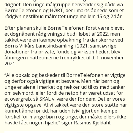
døgnet. Den unge målgruppe henvender sig både via
BørneTelefonen og HØRT, der i marts åbnede som et
rådgivningstilbud målrettet unge mellem 15 og 24 år.
Efter planen skulle BørneTelefonen først være blevet
et døgnåbent rådgivningstilbud i løbet af 2022, men
takket være en kæmpe opbakning fra danskerne ved
Børns Vilkårs Landsindsamling i 2021, samt øvrige
donationer fra private, fonde og virksomheder, blev
åbningen i nattetimerne fremrykket til d. 1. november
2021.
”Alle opkald og beskeder til BørneTelefonen er vigtige
og derfor også vigtige at besvare. Men når børn og
unge er alene i mørket og rækker ud til os med tanker
om selvmord, eller fordi de netop har været udsat for
et overgreb, så SKAL vi være der for dem. Det er vores
vigtigste opgave. At vi takket være den store støtte har
kunnet åbne før tid, har uden tvivl gjort en kæmpe
forskel for mange børn og unge, der måske ellers ikke
havde fået nogen hjælp,” siger Rasmus Kjeldahl.