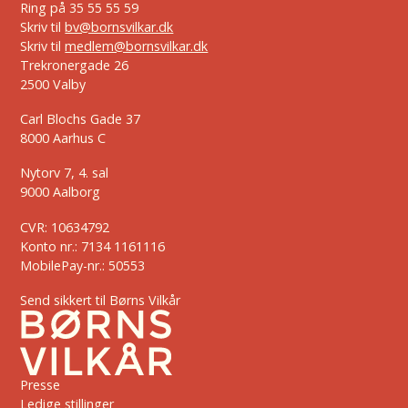
Ring på
35 55 55 59
Skriv til
bv@bornsvilkar.dk
Skriv til
medlem@bornsvilkar.dk
Trekronergade 26
2500 Valby
Carl Blochs Gade 37
8000 Aarhus C
Nytorv 7, 4. sal
9000 Aalborg
CVR: 10634792
Konto nr.: 7134 1161116
MobilePay-nr.: 50553
Send sikkert til Børns Vilkår
Presse
Ledige stillinger