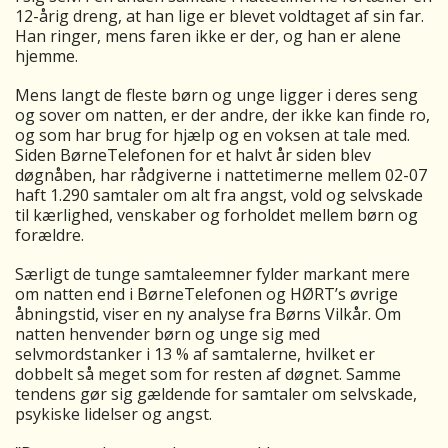
12-årig dreng, at han lige er blevet voldtaget af sin far.
Han ringer, mens faren ikke er der, og han er alene
hjemme.
Mens langt de fleste børn og unge ligger i deres seng
og sover om natten, er der andre, der ikke kan finde ro,
og som har brug for hjælp og en voksen at tale med.
Siden BørneTelefonen for et halvt år siden blev
døgnåben, har rådgiverne i nattetimerne mellem 02-07
haft 1.290 samtaler om alt fra angst, vold og selvskade
til kærlighed, venskaber og forholdet mellem børn og
forældre.
Særligt de tunge samtaleemner fylder markant mere
om natten end i BørneTelefonen og HØRT’s øvrige
åbningstid, viser en ny analyse fra Børns Vilkår. Om
natten henvender børn og unge sig med
selvmordstanker i 13 % af samtalerne, hvilket er
dobbelt så meget som for resten af døgnet. Samme
tendens gør sig gældende for samtaler om selvskade,
psykiske lidelser og angst.