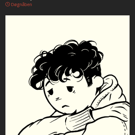
Døgnåben