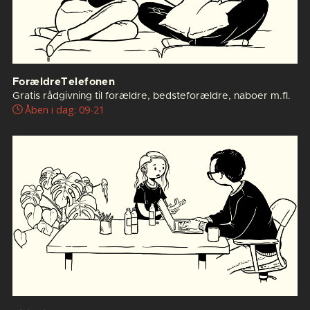
ForældreTelefonen
Gratis rådgivning til forældre, bedsteforældre, naboer m.fl.
Åben i dag: 09-21