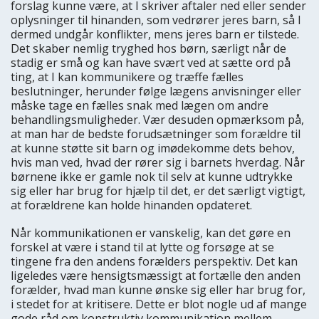
forslag kunne være, at I skriver aftaler ned eller sender
oplysninger til hinanden, som vedrører jeres barn, så I
dermed undgår konflikter, mens jeres barn er tilstede.
Det skaber nemlig tryghed hos børn, særligt når de
stadig er små og kan have svært ved at sætte ord på
ting, at I kan kommunikere og træffe fælles
beslutninger, herunder følge lægens anvisninger eller
måske tage en fælles snak med lægen om andre
behandlingsmuligheder. Vær desuden opmærksom på,
at man har de bedste forudsætninger som forældre til
at kunne støtte sit barn og imødekomme dets behov,
hvis man ved, hvad der rører sig i barnets hverdag. Når
børnene ikke er gamle nok til selv at kunne udtrykke
sig eller har brug for hjælp til det, er det særligt vigtigt,
at forældrene kan holde hinanden opdateret.
Når kommunikationen er vanskelig, kan det gøre en
forskel at være i stand til at lytte og forsøge at se
tingene fra den andens forælders perspektiv. Det kan
ligeledes være hensigtsmæssigt at fortælle den anden
forælder, hvad man kunne ønske sig eller har brug for,
i stedet for at kritisere. Dette er blot nogle ud af mange
gode råd om konstruktiv kommunikation mellem