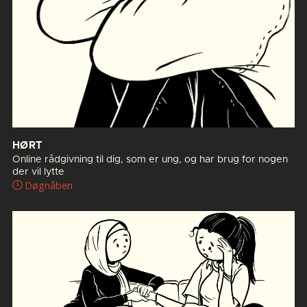
HØRT
Online rådgivning til dig, som er ung, og har brug for nogen
der vil lytte
Døgnåben