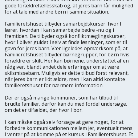
gode forældrefællesskab og, at jeres barn får mulighed
for at tale med andre børn i samme situation.
Familieretshuset tilbyder samarbejdskurser, hvor I
lærer, hvordan I kan samarbejde bedre -nu og i
fremtiden. De tilbyder også konfliktmæglingskurser,
hvor I bliver guidet i selv at finde løsninger, som er til
gavn for jeres barn. Vær ligeledes opmærksom på, at
Familieretshuset tilbyder børnegrupper, for børn hvis
forældre er skilt. Her kan børnene, understøttet af en
rådgiver, blandt andet dele erfaringer om at være
skilsmissebarn. Muligvis er dette tilbud først relevant,
når jeres barn er lidt ældre, men I kan altid kontakte
familieretshuset for nærmere information.
Der er også mange kommuner, som har tilbud til
brudte familier, derfor kan du med fordel undersøge,
om det er tilfældet, der hvor I bor.
I kan måske også selv forsøge at gøre noget, for at
forbedre kommunikationen mellem jer, eventuelt mens
I venter på at komme på et kursus i Familieretshuset. Et