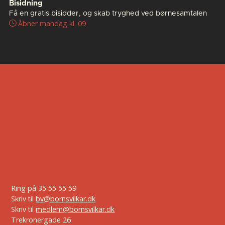
Bisidning
Få en gratis bisidder, og skab tryghed ved børnesamtalen
Åbner mandag kl. 09
Ring på
35 55 55 59
Skriv til
bv@bornsvilkar.dk
Skriv til
medlem@bornsvilkar.dk
Trekronergade 26