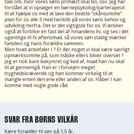
tale om, hvor vores søns primært skal bo, osv. Jeg har
forslået at vi opsøger en børnepsykolog/parterapeut
til at hjælpe os med at lave den bedste “skånsomme”
plan for os alle 3 med henblik på vores søns behov og
udvikling herfra. Det er det vigtigste for os. Vi ønsker
også at forblive en fast del af hinandens liv, og ses i det
ugentlige til fx aftensmad, så vores søn stadig mærker
familien og hans forældre sammen.
Men hvad anbefaler I ? Er der noget vi skal være særligt
opmærksomme på, som måske ellers bliver overset ?
Jeg er nok bare bekymret og ked af, hvad han nu skal
til at gennemgå. Han er i forvejen meget
tryghedskrævende og han kommer virkelig til at
mangle enten den ene eller anden af os. Håber I kan
komme med nogle gode råd.
SVAR FRA BØRNS VILKÅR
Kære forælder til søn på 1,5 år,