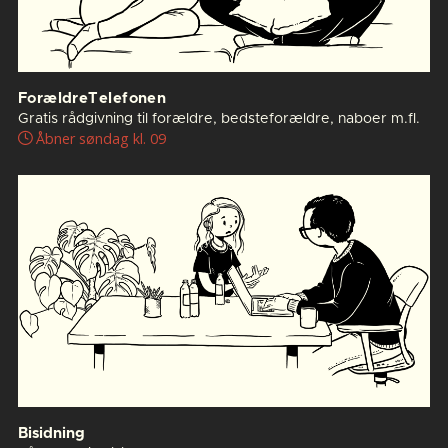
ForældreTelefonen
Gratis rådgivning til forældre, bedsteforældre, naboer m.fl.
Åbner søndag kl. 09
Bisidning