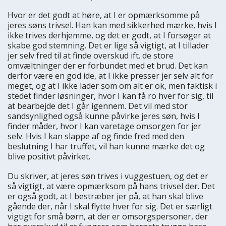
Hvor er det godt at høre, at I er opmærksomme på
jeres søns trivsel. Han kan med sikkerhed mærke, hvis I
ikke trives derhjemme, og det er godt, at I forsøger at
skabe god stemning. Det er lige så vigtigt, at I tillader
jer selv fred til at finde overskud ift. de store
omvæltninger der er forbundet med et brud. Det kan
derfor være en god ide, at I ikke presser jer selv alt for
meget, og at I ikke lader som om alt er ok, men faktisk i
stedet finder løsninger, hvor I kan få ro hver for sig, til
at bearbejde det I går igennem. Det vil med stor
sandsynlighed også kunne påvirke jeres søn, hvis I
finder måder, hvor I kan varetage omsorgen for jer
selv. Hvis I kan slappe af og finde fred med den
beslutning I har truffet, vil han kunne mærke det og
blive positivt påvirket.
Du skriver, at jeres søn trives i vuggestuen, og det er
så vigtigt, at være opmærksom på hans trivsel der. Det
er også godt, at I bestræber jer på, at han skal blive
gående der, når I skal flytte hver for sig. Det er særligt
vigtigt for små børn, at der er omsorgspersoner, der