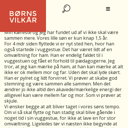
RÅD TIL FREMGANGSPROCES
Hej.
Min kæreste og jeg har fundet ud af vi ikke skal være
sammen mere. Vores lille søn er kun knap 1,5 år.
For 4 mdr siden flyttede vi er nyt sted hen, hvor han
også startede i vuggestue. Det har været lidt af en
omvæltning for ham. Han er endelig faldet til i
vuggestuen og fået et forhold til pædagogerne. Jeg
tror, at jeg kan mærke på ham, at han kan mærke at alt
ikke er ok mellem mor og far. Uden det skal lyde skørt.
Han er pylret og lidt forvirret. Vi prøver at skabe god
stemning og være sammen alle sammen. Men det
ændrer jo ikke altid den akavede/mærkelige energi der
alligevel kan være mellem far og mor. Som vi prøver at
skjule.
Vi ønsker begge at alt bliver taget i vores søns tempo.
Om vi så skal flytte og han stadig skal blive gående i
noget tid i sin vuggestue, for ikke at lave en for stor
omvæltning. Ligeledes tør vi næsten ikke begynde at