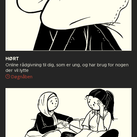
HØRT
Online rådgivning til dig, som er ung, og har brug for nogen
der vil lytte
Døgnåben