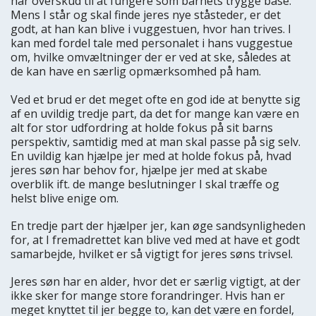
har overskud til at fungere som barnets trygge base.
Mens I står og skal finde jeres nye ståsteder, er det
godt, at han kan blive i vuggestuen, hvor han trives. I
kan med fordel tale med personalet i hans vuggestue
om, hvilke omvæltninger der er ved at ske, således at
de kan have en særlig opmærksomhed på ham.
Ved et brud er det meget ofte en god ide at benytte sig
af en uvildig tredje part, da det for mange kan være en
alt for stor udfordring at holde fokus på sit barns
perspektiv, samtidig med at man skal passe på sig selv.
En uvildig kan hjælpe jer med at holde fokus på, hvad
jeres søn har behov for, hjælpe jer med at skabe
overblik ift. de mange beslutninger I skal træffe og
helst blive enige om.
En tredje part der hjælper jer, kan øge sandsynligheden
for, at I fremadrettet kan blive ved med at have et godt
samarbejde, hvilket er så vigtigt for jeres søns trivsel.
Jeres søn har en alder, hvor det er særlig vigtigt, at der
ikke sker for mange store forandringer. Hvis han er
meget knyttet til jer begge to, kan det være en fordel,