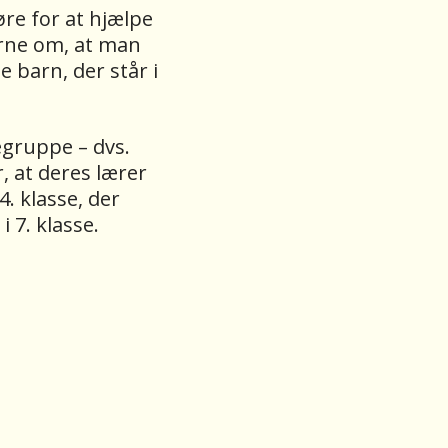
re for at hjælpe
erne om, at man
e barn, der står i
egruppe – dvs.
r, at deres lærer
. klasse, der
 7. klasse.