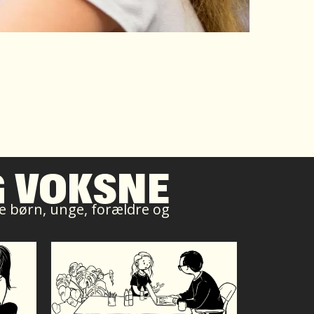
G VOKSNE
ive børn, unge, forældre og