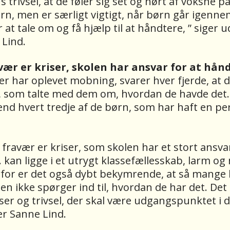
 trivsel, at de føler sig set og hørt af voksne p
ørn, men er særligt vigtigt, når børn går igenne
 at tale om og få hjælp til at håndtere, ” siger 
 Lind.
ær er kriser, skolen har ansvar for at hån
er har oplevet mobning, svarer hver fjerde, at d
, som talte med dem om, hvordan de havde det
end hvert tredje af de børn, som har haft en p
fravær er kriser, som skolen har et stort ansva
. kan ligge i et utrygt klassefællesskab, larm o
rfor er det også dybt bekymrende, at så mange 
en ikke spørger ind til, hvordan de har det. Det
er og trivsel, der skal være udgangspunktet i d
er Sanne Lind.