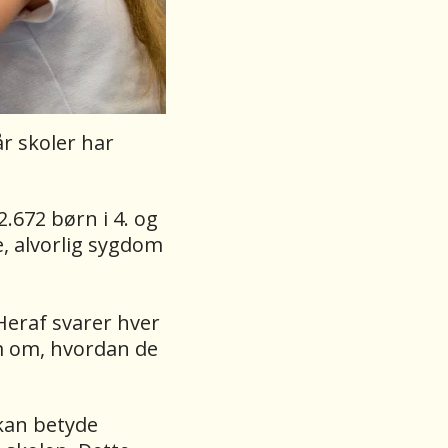
år skoler har
2.672 børn i 4. og
e, alvorlig sygdom
 Heraf svarer hver
em om, hvordan de
 kan betyde