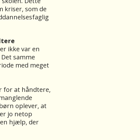
å skolen. Dette
m kriser, som de
uddannelsesfaglig
dtere
er ikke var en
. Det samme
eriode med meget
r for at håndtere,
g manglende
børn oplever, at
 er jo netop
en hjælp, der