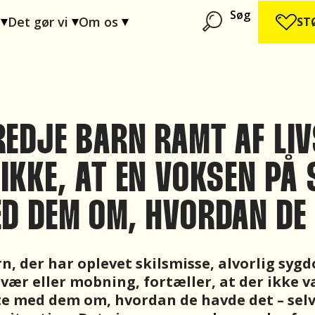
Søg
Det gør vi
Om os
ST
REDJE BARN RAMT AF LI
IKKE, AT EN VOKSEN PÅ
ED DEM OM, HVORDAN DE
rn, der har oplevet skilsmisse, alvorlig syg
avær eller mobning, fortæller, at der ikke 
te med dem om, hvordan de havde det – sel