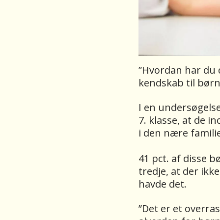
”Hvordan har du d
kendskab til børn,
I en undersøgelse,
7. klasse, at de 
i den nære famili
41 pct. af disse b
tredje, at der ik
havde det.
”Det er et overra