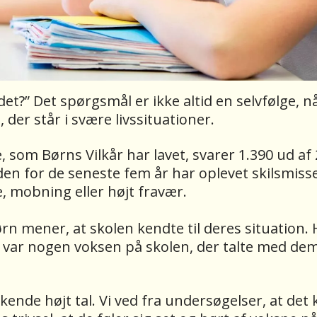
et?” Det spørgsmål er ikke altid en selvfølge, n
 der står i svære livssituationer.
 som Børns Vilkår har lavet, svarer 1.390 ud af 
inden for de seneste fem år har oplevet skilsmiss
e, mobning eller højt fravær.
ørn mener, at skolen kendte til deres situation.
ke var nogen voksen på skolen, der talte med d
skende højt tal. Vi ved fra undersøgelser, at det