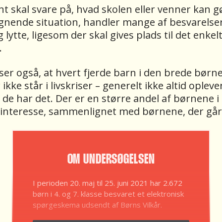
 skal svare på, hvad skolen eller venner kan gø
lignende situation, handler mange af besvarels
 lytte, ligesom der skal gives plads til det enkelt
.
er også, at hvert fjerde barn i den brede børn
ikke står i livskriser – generelt ikke altid opleve
de har det. Der er en større andel af børnene i 4
interesse, sammenlignet med børnene, der går i
OM UNDERSØGELSEN
I perioden 20. maj til 25. juni 2021 har 2.672
børn i 4. og 7. klasse besvaret et elektronisk
spørgeskema udsendt af Børns Vilkår.
Børnene, som har besvaret spørgeskemaet,