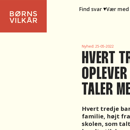
Find svar
Vær med
Nyhed:
25-05-2022
HVERT T
OPLEVER 
TALER M
Hvert tredje ba
familie, højt fr
skolen, som tal