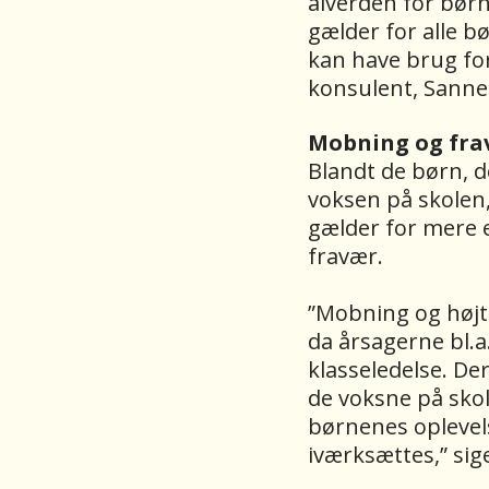
alverden for børns
gælder for alle b
kan have brug for
konsulent, Sanne
Mobning og frav
Blandt de børn, d
voksen på skolen
gælder for mere 
fravær.
”Mobning og højt 
da årsagerne bl.a
klasseledelse. De
de voksne på skol
børnenes oplevels
iværksættes,” sig