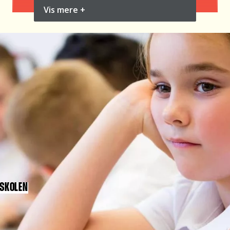
er en del af Børns Vilkårs børnepanel, som
Vis mere +
består af skoleklasser i hele landet. Panelet
er etableret i efteråret 2020 gennem en
stratificeret udvælgelse, som sikrer
repræsentativitet på skoleniveau på en række
parametre som skolestørrelse og
elevsammensætning. Samlet set er
elevbesvarelserne i skolepanelet
repræsentative på køn og delvist på region
(Sjælland og Midtjylland) samt for gruppen af
indvandrere.
 SKOLEN