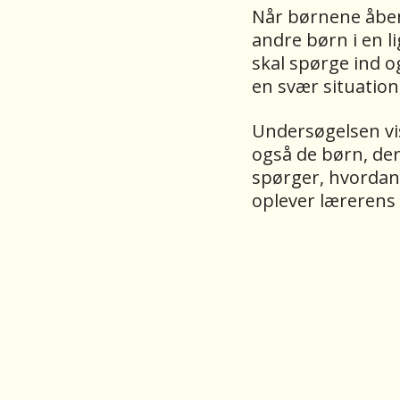
Når børnene åbent
andre børn i en 
skal spørge ind og
en svær situation
Undersøgelsen vis
også de børn, der 
spørger, hvordan 
oplever lærerens 