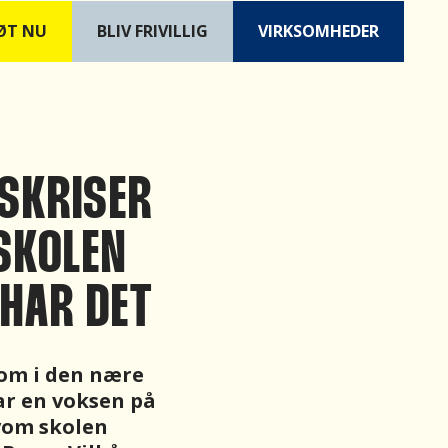
ØT NU
B
LIV FRIVILLIG
VIRKSOMHEDER
VSKRISER
 SKOLEN
 HAR DET
dom i den nære
var en voksen på
vom skolen