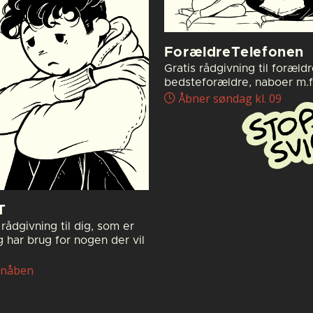
ForældreTelefonen
Gratis rådgivning til forældr
bedsteforældre, naboer m.fl
Åbner søndag kl. 09
T
rådgivning til dig, som er
g har brug for nogen der vil
nåben