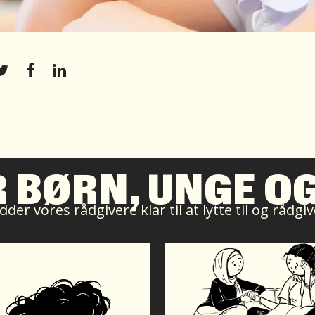
R BØRN, UNGE O
der vores rådgivere klar til at lytte til og rådg