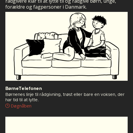
rådgivere klar til at lytte til og rådgive børn, unge,
forældre og fagpersoner i Danmark.
BørneTelefonen
Børnenes linje til rådgivning, trøst eller bare en voksen, der
har tid til at lytte.
Døgnåben