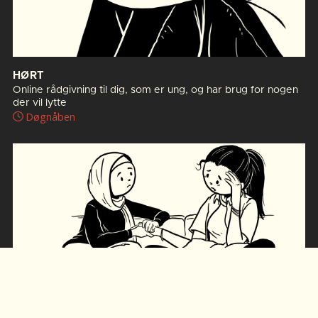
HØRT
Online rådgivning til dig, som er ung, og har brug for nogen
der vil lytte
Døgnåben