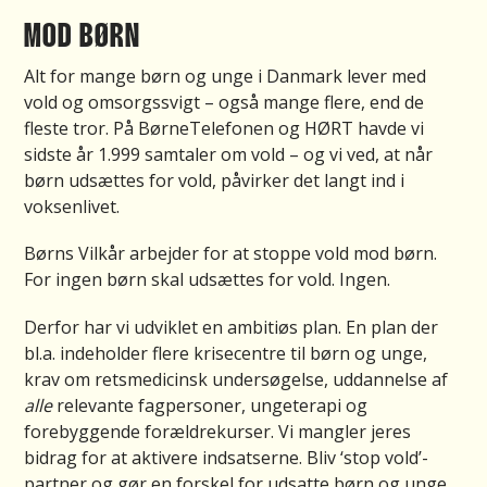
MOD BØRN
Alt for mange børn og unge i Danmark lever med
vold og omsorgssvigt – også mange flere, end de
fleste tror. På BørneTelefonen og HØRT havde vi
sidste år 1.999 samtaler om vold – og vi ved, at når
børn udsættes for vold, påvirker det langt ind i
voksenlivet.
Børns Vilkår arbejder for at stoppe vold mod børn.
For ingen børn skal udsættes for vold. Ingen.
Derfor har vi udviklet en ambitiøs plan. En plan der
bl.a. indeholder flere krisecentre til børn og unge,
krav om retsmedicinsk undersøgelse, uddannelse af
alle
relevante fagpersoner, ungeterapi og
forebyggende forældrekurser. Vi mangler jeres
bidrag for at aktivere indsatserne. Bliv ‘stop vold’-
partner og gør en forskel for udsatte børn og unge