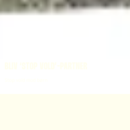
BLIV ‘STOP VOLD’-PARTNER
Stop vold mod børn