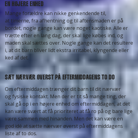
EN HØJERE ENHED
Mange forældre kan nikke genkendende til,
at timerne, fra afhentning og til aftensmaden er på
bordet, nogle gange kan være noget kaotiske. Alle er
trætte efter en lang dag, der skal lige købes ind, og
maden skal sættes over. Nogle gange kan det resultere
i, at dit barn bliver lidt ekstra irritabel, klyngende eller
ked af det.
SÆT NÆRVÆR ØVERST PÅ EFTERMIDDAGENS TO DO
Om eftermiddagen trænger dit barn til dit nærvær
og fysiske kontakt. Men der er tit så mange ting, der
skal gå op i en højere enhed om eftermiddagen, at det
kan være svært at få prioriteret at få ro på og bare lige
være sammen med hinanden. Men det kan være en
god idé at sætte nærvær øverst på eftermiddagens
liste af to dos.