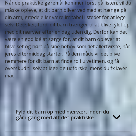
Når de praktiske gøremål kommer først på listen, vil du
måske opleve, at dit barn bliver ved med at hænge på
din arm, græde eller være irritabel i stedet for at lege
selv. Det sker, fordi dit barn trænger til at blive fyldt op
med dit nærvær efter en dag uden dig. Derfor kan det
være en god idé at sørge for, at dit barn oplever at
blive set og hørt på sine behov som det allerførste, når
jeres eftermiddag starter. På den måde vil det blive
nemmere for dit barn at finde ro i ulvetimen, og få
overskud til selv at lege og udforske, mens du fx laver
mad.
Fyld dit barn op med nærvær, inden du
går i gang med alt det praktiske