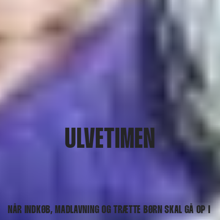
ULVETIMEN
NÅR INDKØB, MADLAVNING OG TRÆTTE BØRN SKAL GÅ OP I