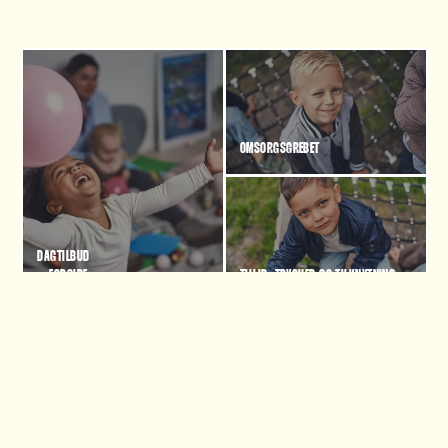
OMSORGSGREBET
DAGTILBUD
– FORSIDE
TILLID, TRYGHED OG TILKNYTNING
SOLBJØRN
MENTALISERING