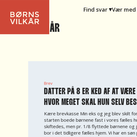
Find svar
Vær med
6 - 9 ÅR
Brev
DATTER PÅ 8 ER KED AF AT VÆRE
HVOR MEGET SKAL HUN SELV BE
Kære brevkasse Min eks og jeg blev skilt for 
starten boede børnene fast i vores fælles h
skiftedes, men pr. 1/8 flyttede børnene og j
bor i det tidligere fælles hjem. Vi har en sø