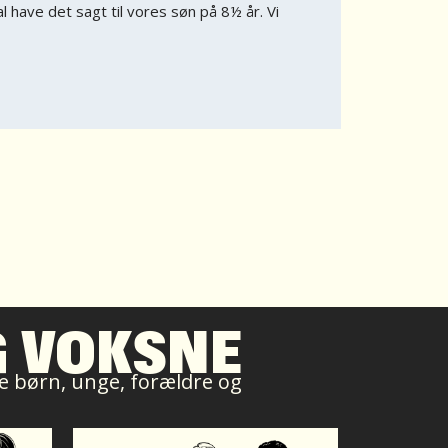
al have det sagt til vores søn på 8½ år. Vi
G VOKSNE
ive børn, unge, forældre og