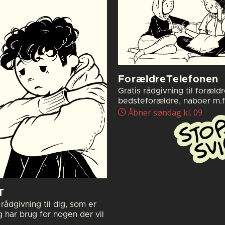
ForældreTelefonen
Gratis rådgivning til forældr
bedsteforældre, naboer m.fl
Åbner søndag kl. 09
T
rådgivning til dig, som er
g har brug for nogen der vil