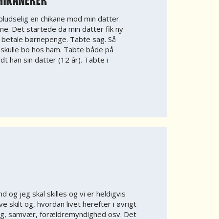
HIKANERER
pludselig en chikane mod min datter.
e. Det startede da min datter fik ny
ke betale børnepenge. Tabte sag. Så
skulle bo hos ham. Tabte både på
dt han sin datter (12 år). Tabte i
og jeg skal skilles og vi er heldigvis
e skilt og, hvordan livet herefter i øvrigt
bolig, samvær, forældremyndighed osv. Det