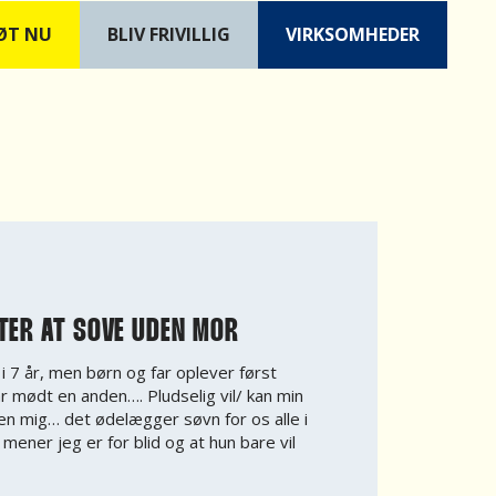
ØT NU
B
LIV FRIVILLIG
VIRKSOMHEDER
TER AT SOVE UDEN MOR
 i 7 år, men børn og far oplever først
ar mødt en anden…. Pludselig vil/ kan min
en mig… det ødelægger søvn for os alle i
ener jeg er for blid og at hun bare vil