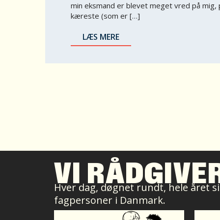
min eksmand er blevet meget vred på mig, p
kæreste (som er […]
LÆS MERE
VI RÅDGIVE
Hver dag, døgnet rundt, hele året sid
fagpersoner i Danmark.