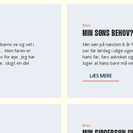
Brev
MIN SØNS BEHOV
barns ve og vel i
Min søn på næsten 8 år h
e… Men faren er
ser far lørdag i ulige ug
 for øje.. Jeg har
hans far, fars advokat o
e.. slugt en del
siger at hans bare må ve
LÆS MERE
Brev