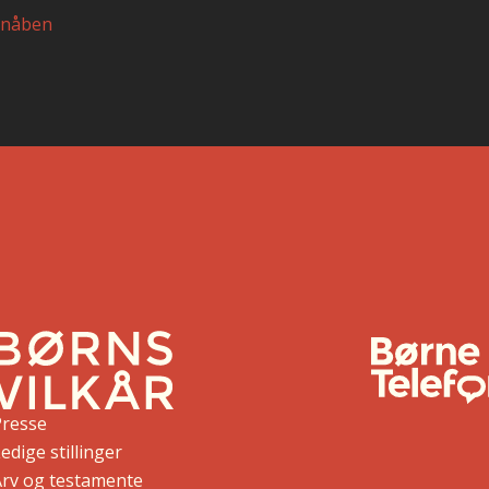
nåben
Presse
edige stillinger
Arv og testamente