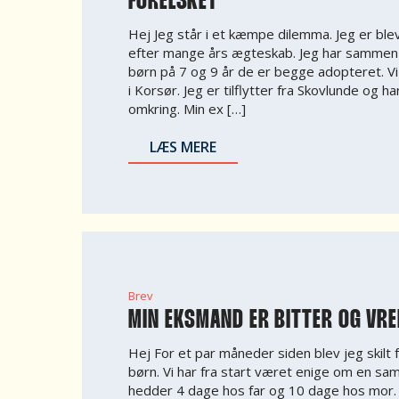
FORELSKET
Hej Jeg står i et kæmpe dilemma. Jeg er bleve
efter mange års ægteskab. Jeg har sammen
børn på 7 og 9 år de er begge adopteret. V
i Korsør. Jeg er tilflytter fra Skovlunde og ha
omkring. Min ex […]
LÆS MERE
Brev
MIN EKSMAND ER BITTER OG VR
Hej For et par måneder siden blev jeg skilt f
børn. Vi har fra start været enige om en sa
hedder 4 dage hos far og 10 dage hos mor. S