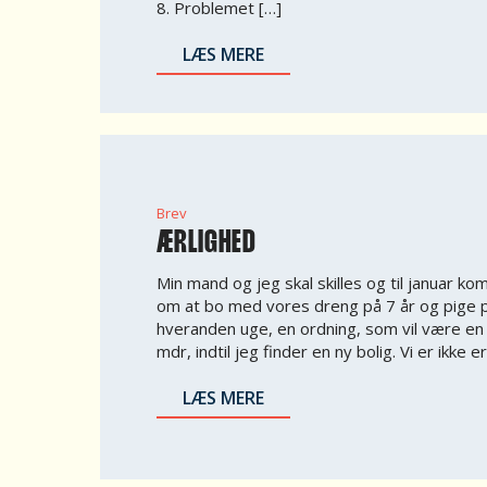
8. Problemet […]
LÆS MERE
Brev
ÆRLIGHED
Min mand og jeg skal skilles og til januar komm
om at bo med vores dreng på 7 år og pige p
hveranden uge, en ordning, som vil være e
mdr, indtil jeg finder en ny bolig. Vi er ikke 
LÆS MERE