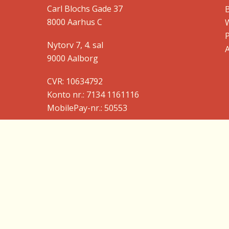
Carl Blochs Gade 37
B
8000 Aarhus C
Nytorv 7, 4. sal
9000 Aalborg
CVR: 10634792
Konto nr.: 7134 1161116
MobilePay-nr.: 50553
Send sikkert til Børns Vilkår