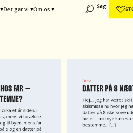
Søg
Det gør vi
Om os
ST
Brev
 HOS FAR –
DATTER PÅ 8 NÆG
STEMME?
Hej…. jeg har været skilt
skilsmisse nu hvor jeg h
cirka et år siden. I
datter på 8 ikke sove ud
us, mens vi forældre
huset… min nye kæreste m
eg til byen, mens far
bestemme… […]
n på 5 og en datter på