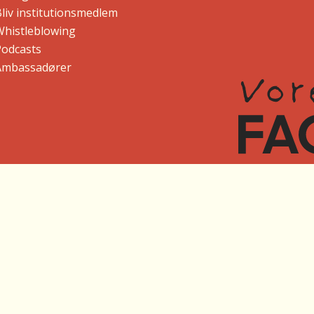
liv institutionsmedlem
Whistleblowing
Podcasts
Ambassadører