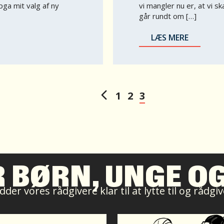
ga mit valg af ny
vi mangler nu er, at vi sk
går rundt om […]
LÆS MERE
1
2
3
R BØRN, UNGE O
der vores rådgivere klar til at lytte til og rådg