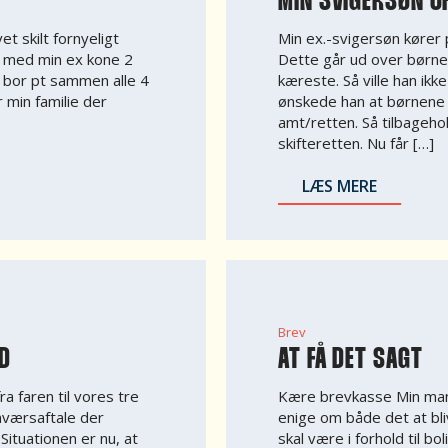
MIN SVIGERSØN C
t skilt fornyeligt
Min ex.-svigersøn kører 
 med min ex kone 2
Dette går ud over børnen
i bor pt sammen alle 4
kæreste. Så ville han ik
r min familie der
ønskede han at børnene 
amt/retten. Så tilbagehol
skifteretten. Nu får […]
LÆS MERE
Brev
ED
AT FÅ DET SAGT
ra faren til vores tre
Kære brevkasse Min mand 
mværsaftale der
enige om både det at bliv
ituationen er nu, at
skal være i forhold til 