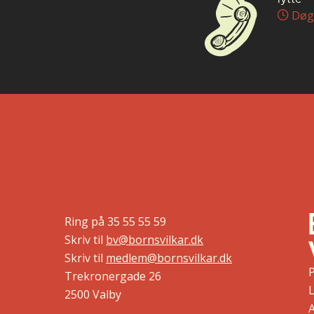
Døg
Ring på
35 55 55 59
Skriv til
bv@bornsvilkar.dk
Skriv til
medlem@bornsvilkar.dk
Trekronergade 26
L
2500 Valby