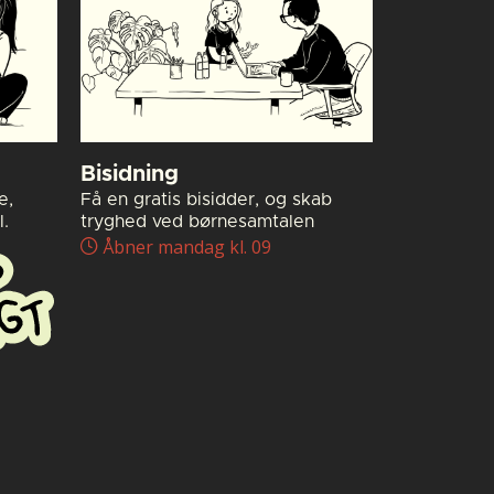
Bisidning
e,
Få en gratis bisidder, og skab
.
tryghed ved børnesamtalen
Åbner mandag kl. 09