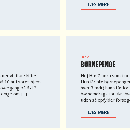
LÆS MERE
Brev
BØRNEPENGE
er vi til at skiftes
Hej Har 2 børn som bor 
å 10 år i vores hjem
Hun får alle børnepenge
n overgang på 6-12
hver 3 mdr) hun står for 
er enige om […]
børnebidrag (1307kr )hve
tiden så opfylder forsøge
LÆS MERE