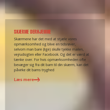
SKÆRME DERHJEMME
Skærmene har det med at stjæle vores
opmærksomhed og blive en tidsrøver,
selvom man bare (lige) skulle tjekke mailen,
vejrudsigten eller Facebook. Og det er værd at
tænke over. For hvis opmærksomheden ofte
bevæger sig fra dit barn til din skærm, kan det
påvirke dit barns tryghed
Læs mere