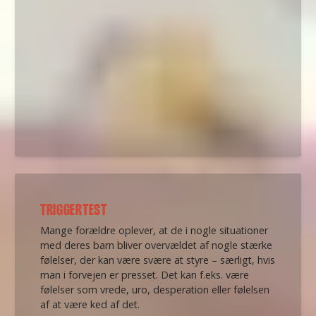
TRIGGERTEST
Mange forældre oplever, at de i nogle situationer
med deres barn bliver overvældet af nogle stærke
følelser, der kan være svære at styre – særligt, hvis
man i forvejen er presset. Det kan f.eks. være
følelser som vrede, uro, desperation eller følelsen
af at være ked af det.