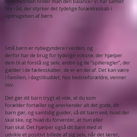
Men hvordan finder man den balance? Vi har samlet
fire råd, der styrker det tydelige forældreskab i
opdragelsen af børn.
Små børn er nybegyndere i verden, og
derfor har de brug for tydelige voksne, der hjælper
dem til at forstå sig selv, andre og de ”spilleregler”, der
gælder i de fællesskaber, de er en del af. Det kan være
i familien, i dagtilbuddet, hos bedsteforældre, venner
osv.
Det gør dit barn trygt at vide, at du som
forælder fortæller og anerkender alt det gode, dit
barn gør, og samtidig guider, så dit barn ved, hvad der
skal ske, og hvad du forventer, at hun eller
han skal. Det hjælper også dit barn med at
udvikle et positivt billede af sig selv, når det lærer,