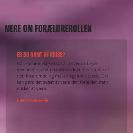
MERE OM FORÆLDREROLLEN
ER DU RAMT AF KRISE?
Når en familiekrise opstår, bliver de fleste
mennesker ramt på overskuddet, bliver kede af
det, frustrerede og måske også stressede. Det
kan gøre det svært at være den forælder, man
ønsker at være.
Læs mere