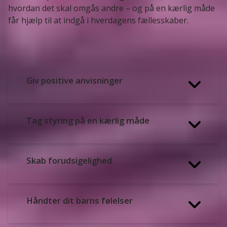
hvordan det skal omgås andre – og på en kærlig måde
får hjælp til at indgå i hverdagens fællesskaber.
Giv positive anvisninger
Tag styring på en kærlig måde
Skab forudsigelighed
Håndter dit barns følelser