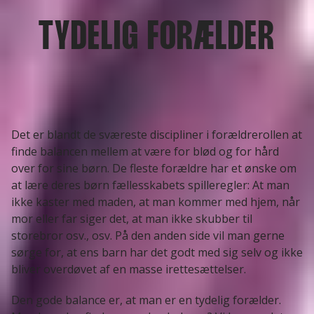
TYDELIG FORÆLDER
Det er blandt de sværeste discipliner i forældrerollen at
finde balancen mellem at være for blød og for hård
over for sine børn. De fleste forældre har et ønske om
at lære deres børn fællesskabets spilleregler: At man
ikke kaster med maden, at man kommer med hjem, når
mor eller far siger det, at man ikke skubber til
storebror osv., osv. På den anden side vil man gerne
sørge for, at ens barn har det godt med sig selv og ikke
bliver overdøvet af en masse irettesættelser.
Den gode balance er, at man er en tydelig forælder.