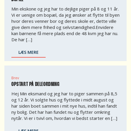
Min ekskone og jeg har to dejlige piger på 8 og 11 år.
Vi er uenige om bopæl, da jeg ønsker at flytte til byen
hvor deres venner bor og deres skole er, dette ville
give dem mere frihed og selvstændighed.Envidere
kan børnene få mere plads end de 48 kvm jeg har nu.
De har […]
LÆS MERE
Brev
OPSTART PÅ DELEORDNING
Hej Min eksmand og jeg har to piger sammen på 8,5
og 12 år. Vi solgte hus og flyttede i midt august og
har siden boet sammen i mit nye hus, indtil han fandt
ny bolig. Det har han fundet nu og flytter omkring
nytår. Vi er i tvivl om, hvordan vi bedst starter en […]
LÆS MERE