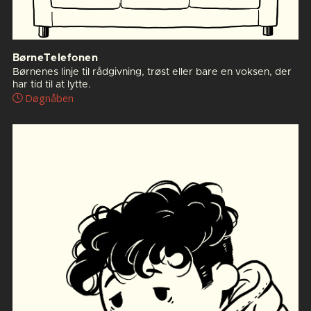
BørneTelefonen
Børnenes linje til rådgivning, trøst eller bare en voksen, der
har tid til at lytte.
Døgnåben