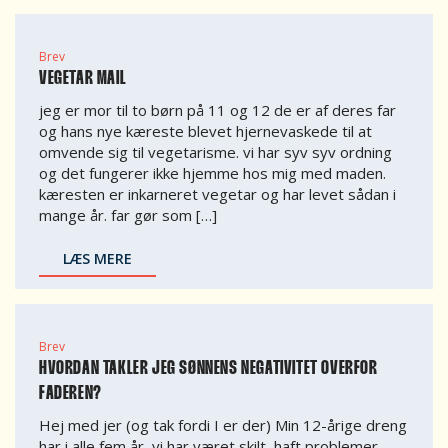
Brev
VEGETAR MAIL
jeg er mor til to børn på 11 og 12 de er af deres far
og hans nye kæreste blevet hjernevaskede til at
omvende sig til vegetarisme. vi har syv syv ordning
og det fungerer ikke hjemme hos mig med maden.
kæresten er inkarneret vegetar og har levet sådan i
mange år. far gør som […]
LÆS MERE
Brev
HVORDAN TAKLER JEG SØNNENS NEGATIVITET OVERFOR
FADEREN?
Hej med jer (og tak fordi I er der) Min 12-årige dreng
har i alle fem år, vi har været skilt, haft problemer