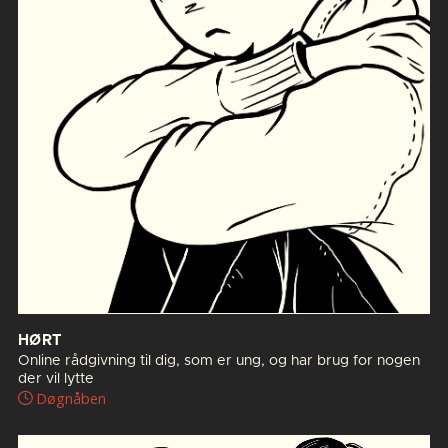
HØRT
Online rådgivning til dig, som er ung, og har brug for nogen
der vil lytte
Døgnåben