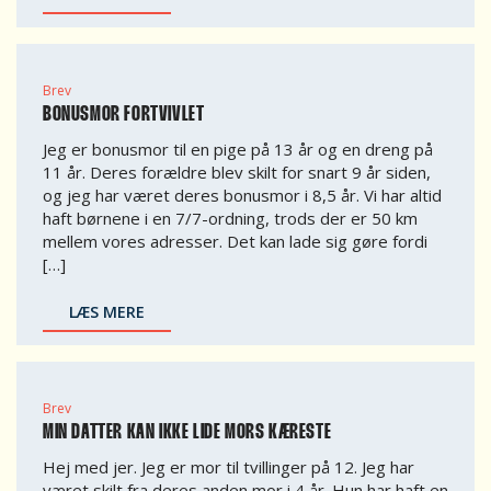
Brev
BONUSMOR FORTVIVLET
Jeg er bonusmor til en pige på 13 år og en dreng på
11 år. Deres forældre blev skilt for snart 9 år siden,
og jeg har været deres bonusmor i 8,5 år. Vi har altid
haft børnene i en 7/7-ordning, trods der er 50 km
mellem vores adresser. Det kan lade sig gøre fordi
[…]
LÆS MERE
Brev
MIN DATTER KAN IKKE LIDE MORS KÆRESTE
Hej med jer. Jeg er mor til tvillinger på 12. Jeg har
været skilt fra deres anden mor i 4 år. Hun har haft en