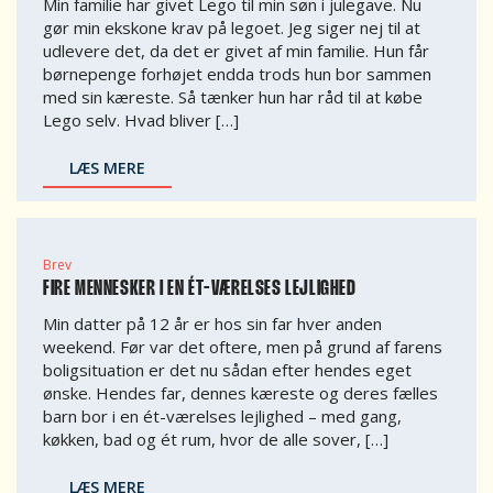
Min familie har givet Lego til min søn i julegave. Nu
gør min ekskone krav på legoet. Jeg siger nej til at
udlevere det, da det er givet af min familie. Hun får
børnepenge forhøjet endda trods hun bor sammen
med sin kæreste. Så tænker hun har råd til at købe
Lego selv. Hvad bliver […]
LÆS MERE
Brev
FIRE MENNESKER I EN ÉT-VÆRELSES LEJLIGHED
Min datter på 12 år er hos sin far hver anden
weekend. Før var det oftere, men på grund af farens
boligsituation er det nu sådan efter hendes eget
ønske. Hendes far, dennes kæreste og deres fælles
barn bor i en ét-værelses lejlighed – med gang,
køkken, bad og ét rum, hvor de alle sover, […]
LÆS MERE