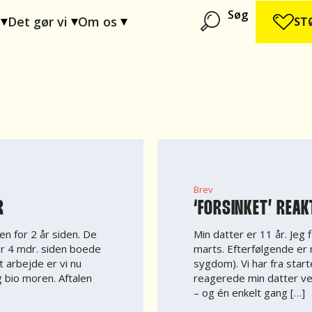
Søg
Det gør vi
Om os
ST
Brev
R
‘FORSINKET’ REAK
en for 2 år siden. De
Min datter er 11 år. Jeg f
or 4 mdr. siden boede
marts. Efterfølgende er 
 arbejde er vi nu
sygdom). Vi har fra start
g bio moren. Aftalen
reagerede min datter ve
– og én enkelt gang […]