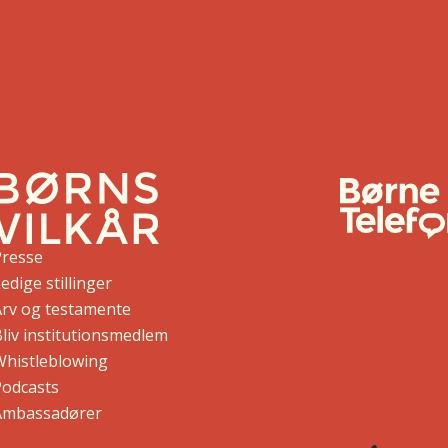
Presse
edige stillinger
Arv og testamente
liv institutionsmedlem
Whistleblowing
Podcasts
Ambassadører