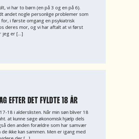
lt, vi har to børn (en på 3 og en på 6).
ndt andet nogle personlige problemer som
g for, i første omgang en psykiatrisk
 deres mor, og vi har aftalt at vi først
 jeg er […]
G EFTER DET FYLDTE 18 ÅR
 17-18 i alderslisten. Når min søn bliver 18
 mht. at kunne søge økonomisk hjælp dels
også den anden forældre som har samvær
 de ikke kan sammen. Men er igang med
videre der […]