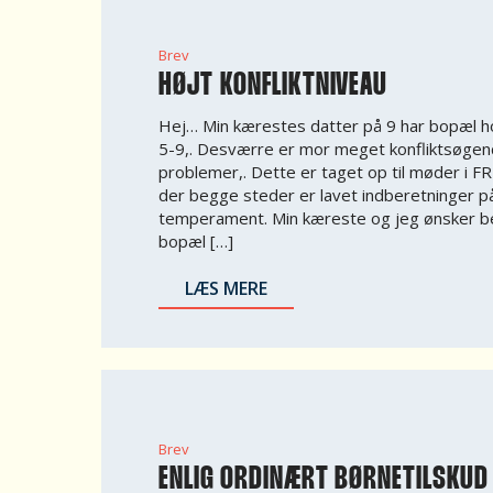
Brev
HØJT KONFLIKTNIVEAU
Hej… Min kærestes datter på 9 har bopæl h
5-9,. Desværre er mor meget konfliktsøgende
problemer,. Dette er taget op til møder i 
der begge steder er lavet indberetninger p
temperament. Min kæreste og jeg ønsker be
bopæl […]
LÆS MERE
Brev
ENLIG ORDINÆRT BØRNETILSKUD