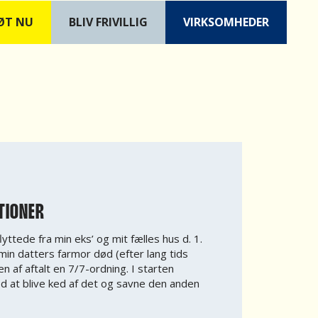
ØT NU
B
LIV FRIVILLIG
VIRKSOMHEDER
TIONER
lyttede fra min eks’ og mit fælles hus d. 1.
min datters farmor død (efter lang tids
en af aftalt en 7/7-ordning. I starten
d at blive ked af det og savne den anden