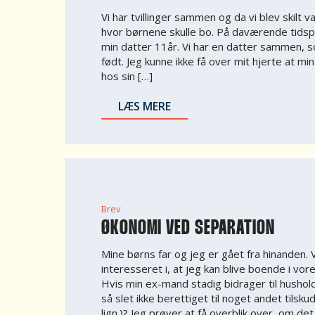
Vi har tvillinger sammen og da vi blev skilt 
hvor børnene skulle bo. På daværende tidsp
min datter 11år. Vi har en datter sammen, 
født. Jeg kunne ikke få over mit hjerte at min
hos sin […]
LÆS MERE
Brev
ØKONOMI VED SEPARATION
Mine børns far og jeg er gået fra hinanden. 
interesseret i, at jeg kan blive boende i vo
Hvis min ex-mand stadig bidrager til hushold
så slet ikke berettiget til noget andet tilsk
lign.)? Jeg prøver at få overblik over, om de