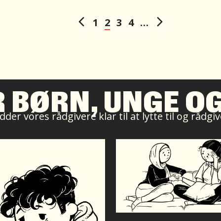
1
2
3
4
…
R BØRN, UNGE O
der vores rådgivere klar til at lytte til og rådg