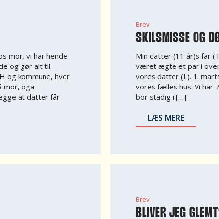
Brev
SKILSMISSE OG D
os mor, vi har hende
Min datter (11 år)s far (T
 og gør alt til
været ægte et par i over e
FRH og kommune, hvor
vores datter (L). 1. mar
å mor, pga
vores fælles hus. Vi har
gge at datter får
bor stadig i […]
LÆS MERE
Brev
BLIVER JEG GLEM