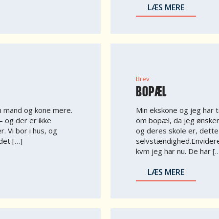
LÆS MERE
Brev
BOPÆL
om mand og kone mere.
Min ekskone og jeg har to
– og der er ikke
om bopæl, da jeg ønsker 
. Vi bor i hus, og
og deres skole er, dette
 det […]
selvstændighed.Envider
kvm jeg har nu. De har [
LÆS MERE