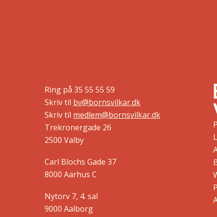
Ring på
35 55 55 59
Skriv til
bv@bornsvilkar.dk
Skriv til
medlem@bornsvilkar.dk
Trekronergade 26
L
2500 Valby
Carl Blochs Gade 37
B
8000 Aarhus C
Nytorv 7, 4. sal
9000 Aalborg