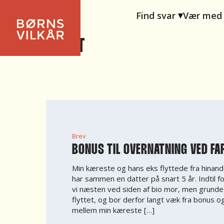
Find svar
Vær med
ANDET
Brev
BONUS TIL OVERNATNING VED FA
Min kæreste og hans eks flyttede fra hinand
har sammen en datter på snart 5 år. Indtil f
vi næsten ved siden af bio mor, men grundet
flyttet, og bor derfor langt væk fra bonus o
mellem min kæreste […]