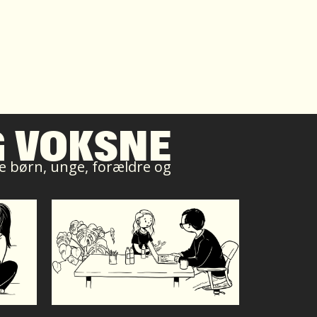
G VOKSNE
ive børn, unge, forældre og