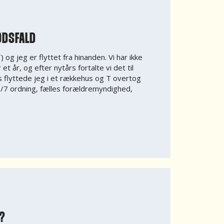
ØDSFALD
) og jeg er flyttet fra hinanden. Vi har ikke
t år, og efter nytårs fortalte vi det til
ts flyttede jeg i et rækkehus og T overtog
 7/7 ordning, fælles forældremyndighed,
T?