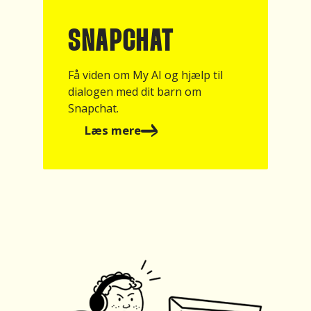
s
t
SNAPCHAT
o
r
i
Få viden om My AI og hjælp til
e
dialogen med dit barn om
s
Snapchat.
o
g
Læs mere
r
e
e
l
s
–
o
g
l
æ
s
o