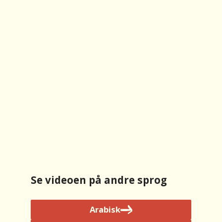
m
e
r
e
I
N
S
T
Se videoen på andre sprog
A
Arabisk