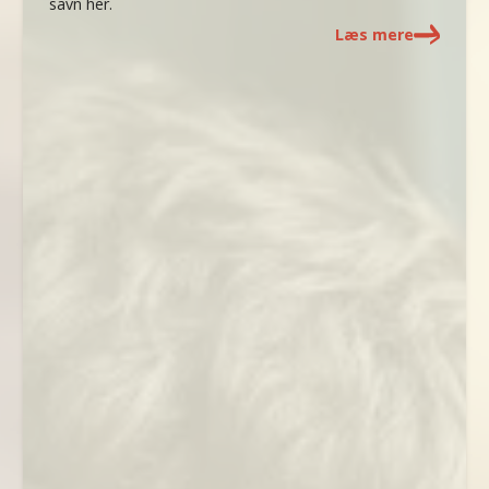
savn her.
Læs mere